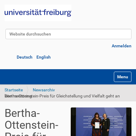
Website durchsuchen
Erweiterte Suche…
Anmelden
Deutsch
English
Navigatio
Startseite
Newsarchiv
Bertha-Ottenstein-Preis für Gleichstellung und Vielfalt geht an kite-mentoring
Bertha-
Ottenstein-