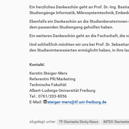
Ein herzliches Dankeschön geht an Prof. Dr.-Ing. Bast
Studiengänge Informatik, Mikrosystemtechnik, Embed
Ebenfalls ein Dankeschön an die Studienberaterinnen u
dem passenden Studiengang geholfen haben.
Ein weiteres Dankeschön geht an die Fachschaft, die n
Und schließlich möchten wir uns bei Prof. Dr. Sebastian
den Studieninteressierten ermöglicht haben, in ihre l
Kontakt:
Kerstin Steiger-Merx
Referentin PR/Marketing
Technische Fakultät
Albert-Ludwigs-Universität Freiburg
Tel.: 0761/203-8056
E-Mail:
steiger-merx@tf.uni-freiburg.de
abgelegt unter:
TF-Startseite Sticky-News
IMTEK Startseit