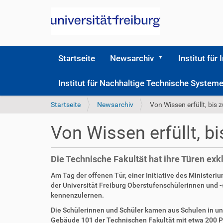
Startseite
Newsarchiv
Institut für 
Institut für Nachhaltige Technische Syste
S
Startseite
Newsarchiv
Von Wissen erfüllt, bis z
i
e
Von Wissen erfüllt, bi
s
i
n
Die Technische Fakultät hat ihre Türen exk
d
h
Am Tag der offenen Tür, einer Initiative des Minister
i
der Universität Freiburg Oberstufenschülerinnen und 
e
kennenzulernen.
r
Die Schülerinnen und Schüler kamen aus Schulen in und
Gebäude 101 der Technischen Fakultät mit etwa 200 Pl