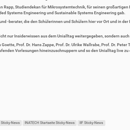
ian Rapp, Studiendekan für Mikrosystemtechnik, für seinen großartigen 
ded Systems Engineering und Sustainable Systems Engineering gab.
nd -berater, die den Schülerinnen und Schülern hier vor Ort und in de
icht nur Insiderwissen aus dem Unialltag weitergegeben, sondern auch a
 Goette, Prof. Dr. Hans Zappe, Prof. Dr. Ulrike Wallrabe, Prof. Dr. Pet
aufenden Vorlesungen hineinzuschnuppern und so den Unialltag live zu 
e Sticky-News
INATECH Startseite Sticky-News
IIF Sticky-News