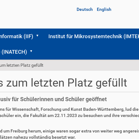
Deutsch
English
Informatik (IIF)
Institut für Mikrosystemtechnik (IMTE
me (INATECH)
um letzten Platz gefüllt
s zum letzten Platz gefüllt
lusiv für Schülerinnen und Schüler geöffnet
iums für Wissenschaft, Forschung und Kunst Baden-Württemberg, lud di
-schüler ein, die Fakultät am 22.11.2023 zu besuchen und ihre versch
 um Freiburg herum, einige waren sogar extra von weiter weg angereis
ätzen nahezu vollständig besetzt war.