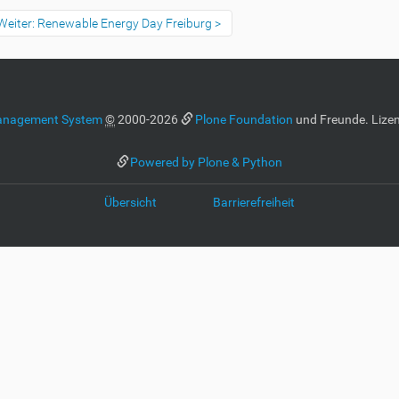
Weiter: Renewable Energy Day Freiburg
anagement System
©
2000-2026
Plone Foundation
und Freunde. Lizen
Powered by Plone & Python
Übersicht
Barrierefreiheit