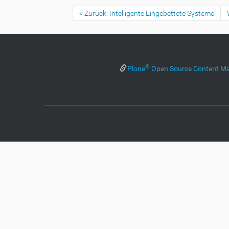
Zurück: Intelligente Eingebettete Systeme
®
Plone
Open Source Content M