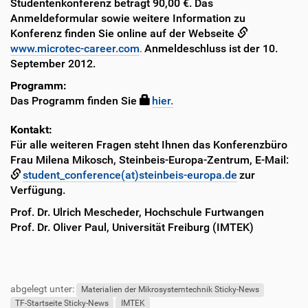
Studentenkonferenz beträgt 90,00 €. Das
Anmeldeformular sowie weitere Information zu
Konferenz finden Sie online auf der Webseite
www.microtec-career.com
Anmeldeschluss ist der 10.
.
September 2012.
Programm:
Das Programm finden Sie
hier.
Kontakt:
Für alle weiteren Fragen steht Ihnen das Konferenzbüro
Frau Milena Mikosch, Steinbeis-Europa-Zentrum, E-Mail:
student_conference(at)steinbeis-europa.de
zur
Verfügung.
Prof. Dr. Ulrich Mescheder, Hochschule Furtwangen
Prof. Dr. Oliver Paul, Universität Freiburg (IMTEK)
F
B
u
e
abgelegt unter:
ß
n
Materialien der Mikrosystemtechnik Sticky-News
z
u
TF-Startseite Sticky-News
IMTEK