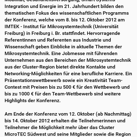
r
t
Integration und Energie im 21. Jahrhundert bilden den
e
i
thematischen Fokus des wissenschaftlichen Programms
k
k
der Konferenz, welche vom 8. bis 12. Oktober 2012 am
t
e
IMTEK - Institut für Mikrosystemtechnik (Universität
z
l
u
a
Freiburg) in Freiburg i. Br. stattfindet. Hervorragende
g
k
Referentinnen und Referenten aus Industrie und
r
t
Wissenschaft geben Einblicke in aktuelle Themen der
i
i
Mikrosystemtechnik. Eine Jobmesse mit führenden
f
o
Unternehmen aus den Bereichen der Mikrosystemtechnik
f
n
aus der Cluster-Region bietet direkte Kontakte und
e
Networking-Möglichkeiten für eine berufliche Karriere. Ein
n
Präsentationswettbewerb sowie ein Kreativität Team-
Contest mit Preisen bis zu 500 € für den Wettbewerb und
bis zu 1000 € für den Team-Wettbewerb sind weitere
Highlights der Konferenz.
Am Ende der Konferenz vom 12. Oktober (ab Nachmittag)
bis 14. Oktober 2012 erhalten die Teilnehmerinnen und
Teilnehmer die Möglichkeit mehr über das Cluster
MicroTEC Südwest und seine Mitglieder sowie die Region