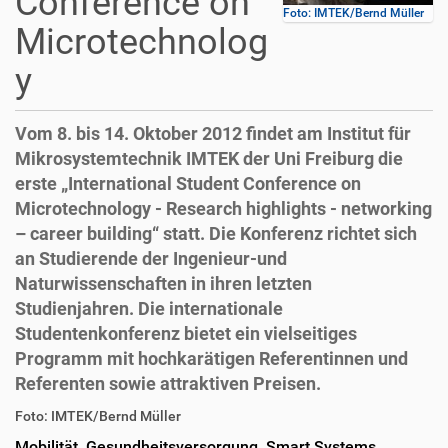
Conference on
Foto: IMTEK/Bernd Müller
Microtechnolog
y
Vom 8. bis 14. Oktober 2012 findet am Institut für
Mikrosystemtechnik IMTEK der Uni Freiburg die
erste „International Student Conference on
Microtechnology - Research highlights - networking
– career building“ statt. Die Konferenz richtet sich
an Studierende der Ingenieur-und
Naturwissenschaften in ihren letzten
Studienjahren. Die internationale
Studentenkonferenz bietet ein vielseitiges
Programm mit hochkarätigen Referentinnen und
Referenten sowie attraktiven Preisen.
D
A
Foto: IMTEK/Bernd Müller
i
r
Mobilität, Gesundheitsversorgung, Smart Systems