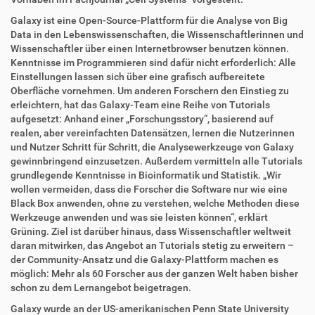
n
Galaxy ist eine Open-Source-Plattform für die Analyse von Big
Data in den Lebenswissenschaften, die Wissenschaftlerinnen und
Wissenschaftler über einen Internetbrowser benutzen können.
Kenntnisse im Programmieren sind dafür nicht erforderlich: Alle
Einstellungen lassen sich über eine grafisch aufbereitete
Oberfläche vornehmen. Um anderen Forschern den Einstieg zu
erleichtern, hat das Galaxy-Team eine Reihe von Tutorials
aufgesetzt: Anhand einer „Forschungsstory“, basierend auf
realen, aber vereinfachten Datensätzen, lernen die Nutzerinnen
und Nutzer Schritt für Schritt, die Analysewerkzeuge von Galaxy
gewinnbringend einzusetzen. Außerdem vermitteln alle Tutorials
grundlegende Kenntnisse in Bioinformatik und Statistik. „Wir
wollen vermeiden, dass die Forscher die Software nur wie eine
Black Box anwenden, ohne zu verstehen, welche Methoden diese
Werkzeuge anwenden und was sie leisten können“, erklärt
Grüning. Ziel ist darüber hinaus, dass Wissenschaftler weltweit
daran mitwirken, das Angebot an Tutorials stetig zu erweitern –
der Community-Ansatz und die Galaxy-Plattform machen es
möglich: Mehr als 60 Forscher aus der ganzen Welt haben bisher
schon zu dem Lernangebot beigetragen.
Galaxy wurde an der US-amerikanischen Penn State University