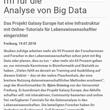
rm für die
Analyse von Big Data
Das Projekt Galaxy Europe hat eine Infrastruktur
mit Online-Tutorials für Lebenswissenschaftler
eingerichtet
D
A
Freiburg, 19.07.2018
i
r
Studien zufolge arbeiten mehr als 95 Prozent der Forscherinnen
r
t
und Forscher in den Lebenswissenschaften schon jetzt mit Big
e
i
Data oder planen, dies zu tun – aber mehr als 65 Prozent geben
k
k
an, nur minimale Kenntnisse in Bioinformatik und Statistik zu
t
e
haben. „Vielen fehlt es derzeit an Training und Ausbildung auf
z
l
diesem Gebiet – das ist der wahre Flaschenhals, der eine
u
a
breitere Nutzung datenwissenschaftlicher Methoden erschwert“,
g
k
sagt der Bioinformatiker Dr.
Björn Grüning
von der Universität
r
t
Freiburg. Er koordiniert das Projekt Galaxy Europe, das Abhilfe
i
i
schaffen will: mit interaktiven, Community-basierten und online
f
o
frei verfügbaren Tutorials für die Datenanalyse in den
f
n
Lebenswissenschaften. Die beteiligten Forscher haben ihr
e
Vorhaben im Fachjournal „Cell Systems“ vorgestellt.