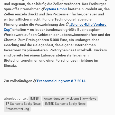
e
und ungenau, da es häufig die Zellen verändert. Das Freiburger
n
Spin-off-Unternehmen
cytena GmbH
bietet ein Produkt an, das
Zellen einzeln druckt und den Prozess einfacher, genauer und
wirtschaftlicher macht. Für die Technologie haben die
Firmengründer die Auszeichnung des
„Science 4Life Venture
Cup“
erhalten – es ist der bundesweit größte Businessplan-
Wettbewerb auf den Gebieten der Lebenswissenschaften und der
Chemie. Zum Preis gehören 5.000 Euro, ein umfangreiches
Coaching und die Gelegenheit, das eigene Unternehmen
Investoren zu präsentieren. Prototypen des Einzelzell-Druckers
sind bereits bei einem Laborgerätehersteller, einem
Biotechunternehmen und einer Forschungseinrichtung im
Einsatz.
Zur vollständigen
Pressemeldung vom 8.7.2014
F
B
u
e
abgelegt unter:
ß
n
IMTEK
Anwendungsentwicklung Sticky-News
z
u
TF-Startseite Sticky-News
IMTEK Startseite Sticky-News
e
t
Pressemitteilung
i
z