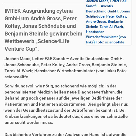
Jochen Maas, Leiter F&E
Sanofi – Aventis
IMTEK-Ausgründung cytena
Deutschland GmbH, Jonas
Schöndube, Peter Koltay,
GmbH um André Gross, Peter
Andre Gross, Benjamin
Koltay, Jonas Schöndube und
Steimle, Tarek Al-Wazir,
Hessischer
Benjamin Steimle gewinnt beim
Wirtschaftsminister (von
Wettbewerb „Science4Life
links) Foto: science4life
Venture Cup“.
D
A
Jochen Maas, Leiter F&E Sanofi – Aventis Deutschland GmbH,
i
r
Jonas Schöndube, Peter Koltay, Andre Gross, Benjamin Steimle,
r
t
Tarek Al-Wazir, Hessischer Wirtschaftsminister (von links) Foto:
e
i
science4life
k
k
So wirkungsvoll wie nötig, so schonend wie möglich: In der
t
e
personalisierten Medizin helfen neue Diagnoseverfahren, die
z
l
Behandlung noch genauer auf die jeweiligen Bedürfnisse der
u
a
Patientinnen und Patienten abzustimmen. Dies gelingt aber nur,
g
k
wenn der Gesundheitszustand der Betroffenen bekannt ist. Bei
r
t
Krebserkrankungen etwa bedeutet das, dass eine einzelne Zelle
i
i
untersucht werden muss.
f
o
f
n
Das bisherige Verfahren zu der Analyse von Hand ist aufwändig