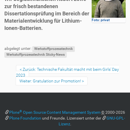
zur frisch bestandenen
Dissertationsprüfung im Bereich der
Materialentwicklung für Lithium-
Foto: privat
Ionen-Batterien.
abgelegt unter:
Werkstoffprozesstechnik
Werkstoffprozesstechnik Sticky-News
Zurück: Technische Fakultät macht mit beim Girls‘ Day
2023
Weiter: Gratulation zur Promotion!
®
Plone
Open Source Content Management System
©
2000-2026
Plone Foundation
und Freunde. Lizensiert unter der
GNU-GPL-
Lizenz
.