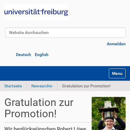
Website durchsuchen
Erweiterte Suche…
Anmelden
Deutsch
English
Navigatio
Startseite
Newsarchiv
Gratulation zur Promotion!
Gratulation zur
Promotion!
Wir beglückwünschen Robert Löwe