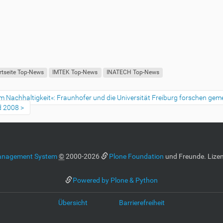
rtseite Top-News
IMTEK Top-News
INATECH Top-News
m Nachhaltigkeit«: Fraunhofer und die Universität Freiburg forschen ge
d 2008
anagement System
©
2000-2026
Plone Foundation
und Freunde. Lizen
Powered by Plone & Python
Übersicht
Barrierefreiheit