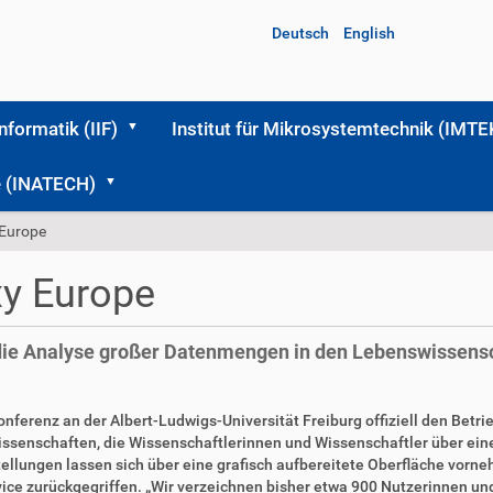
Deutsch
English
Informatik (IIF)
Institut für Mikrosystemtechnik (IMTE
me (INATECH)
 Europe
xy Europe
 die Analyse großer Datenmengen in den Lebenswissens
onferenz an der Albert-Ludwigs-Universität Freiburg offiziell den Bet
wissenschaften, die Wissenschaftlerinnen und Wissenschaftler über ei
stellungen lassen sich über eine grafisch aufbereitete Oberfläche vo
vice zurückgegriffen. „Wir verzeichnen bisher etwa 900 Nutzerinnen un