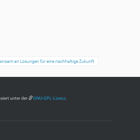
meinsam an Lösungen für eine nachhaltige Zukunft
siert unter der
GNU-GPL-Lizenz
.