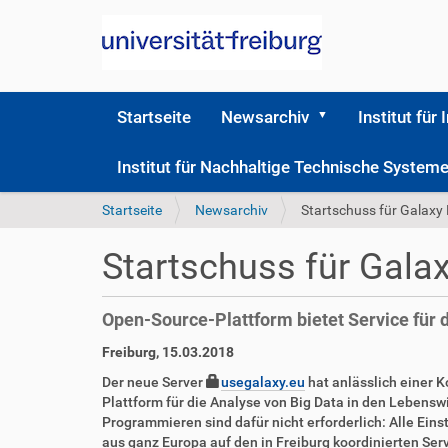
Startseite
Newsarchiv
Institut für 
Institut für Nachhaltige Technische Syste
S
Startseite
Newsarchiv
Startschuss für Galaxy
i
e
Startschuss für Gala
s
i
n
Open-Source-Plattform bietet Service für
d
h
D
A
Freiburg, 15.03.2018
i
i
r
Der neue Server
usegalaxy.eu
hat anlässlich einer K
e
r
t
Plattform für die Analyse von Big Data in den Lebens
r
e
i
Programmieren sind dafür nicht erforderlich: Alle Ein
k
k
aus ganz Europa auf den in Freiburg koordinierten Ser