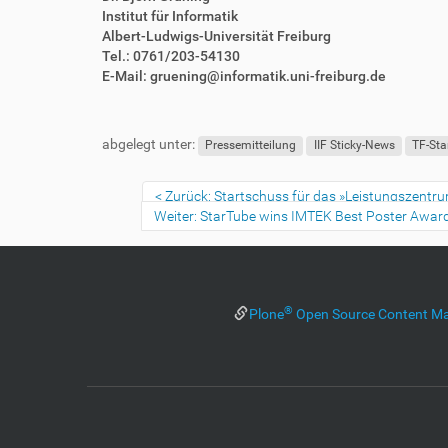
Institut für Informatik
Albert-Ludwigs-Universität Freiburg
Tel.: 0761/203-54130
E-Mail: gruening@informatik.uni-freiburg.de
F
B
u
e
abgelegt unter:
ß
n
Pressemitteilung
IIF Sticky-News
TF-Sta
z
u
e
t
Zurück: Startschuss für das »Leistungszentru
i
z
Weiter: StarTube wins IMTEK Best Poster Awar
l
e
e
r
s
p
e
®
Plone
Open Source Content M
z
i
f
i
s
c
h