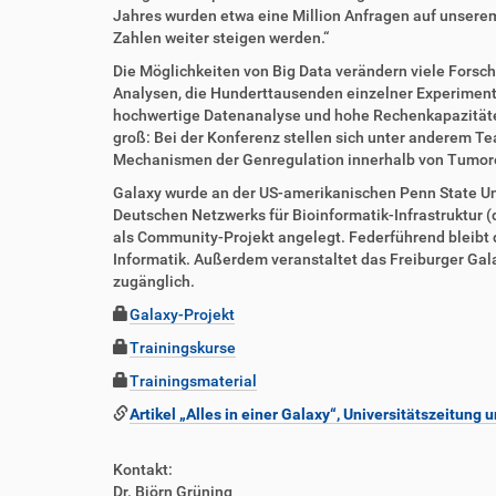
t
e
Jahres wurden etwa eine Million Anfragen auf unserem
z
l
Zahlen weiter steigen werden.“
u
a
g
k
Die Möglichkeiten von Big Data verändern viele Fors
r
t
Analysen, die Hunderttausenden einzelner Experimente 
i
i
hochwertige Datenanalyse und hohe Rechenkapazitäten“
f
o
groß: Bei der Konferenz stellen sich unter anderem 
f
n
Mechanismen der Genregulation innerhalb von Tumor
e
Galaxy wurde an der US-amerikanischen Penn State Univ
n
Deutschen Netzwerks für Bioinformatik-Infrastruktur (
als Community-Projekt angelegt. Federführend bleibt 
Informatik. Außerdem veranstaltet das Freiburger Gala
zugänglich.
Galaxy-Projekt
Trainingskurse
Trainingsmaterial
Artikel „Alles in einer Galaxy“, Universitätszeitung 
Kontakt:
Dr. Björn Grüning