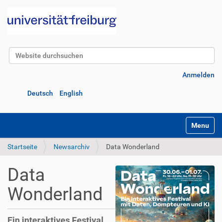
Website durchsuchen
Erweiterte Suche…
Anmelden
Deutsch
English
Navigatio
Startseite
Newsarchiv
Data Wonderland
Data
Wonderland
Ein interaktives Festival