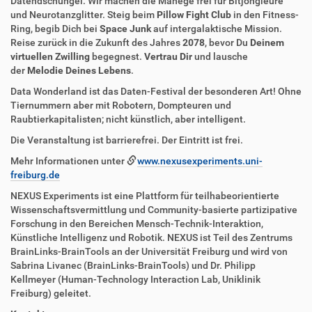
Datendschungel. Wir machen die Manege frei für Bitjongleure
und Neurotanzglitter. Steig beim
Pillow Fight Club
in den Fitness-
Ring, begib Dich bei
Space Junk
auf intergalaktische Mission.
Reise zurück in die Zukunft des Jahres
2078
, bevor Du
Deinem
virtuellen Zwilling
begegnest.
Vertrau Dir
und lausche
der
Melodie Deines Lebens
.
Data Wonderland ist das Daten-Festival der besonderen Art! Ohne
Tiernummern aber mit Robotern, Dompteuren und
Raubtierkapitalisten; nicht künstlich, aber intelligent.
Die Veranstaltung ist barrierefrei. Der Eintritt ist frei.
Mehr Informationen unter
www.nexusexperiments.uni-
freiburg.de
NEXUS Experiments ist eine Plattform für teilhabeorientierte
Wissenschaftsvermittlung und Community-basierte partizipative
Forschung in den Bereichen Mensch-Technik-Interaktion,
Künstliche Intelligenz und Robotik. NEXUS ist Teil des Zentrums
BrainLinks-BrainTools an der Universität Freiburg und wird von
Sabrina Livanec (BrainLinks-BrainTools) und Dr. Philipp
Kellmeyer (Human-Technology Interaction Lab, Uniklinik
Freiburg) geleitet.