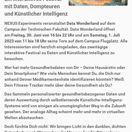
mit Daten, Dompteuren
und Künstlicher Intelligenz
NEXUS Experiments veranstaltet
Data Wonderland
auf dem
Campus der Technischen Fakultät. Data Wonderland öffnet
am
Freitag, 30. Juni von 16 bis 22 Uhr
und am
Samstag, 1. Juli
2023 von 11 bis 18 Uhr
seine Tore auf dem Campus Flugplatz. Alle
Interessierten sind herzlich eingeladen, das zweitägige
interaktive Festival zu Daten und Künstlicher Intelligenz zu
besuchen.
Wer hat mehr Gesundheitsdaten von Dir – Deine Hausärztin oder
Dein Smartphone? Wie viele Menschen kennst Du, die Dich nur
anhand Deiner Medikamentenliste identifizieren könnten? Weiß
Dein Fitness-Tracker mehr über deine Gesundheit als Du?
Das Sammeln personalisierter gesundheitsbezogener Daten und
deren Auswertung durch selbstlernende Künstliche-Intelligenz-
Systeme wird von einigen als unumgänglicher Weg in die Zukunft
gesehen. Der analoge Alltag scheint mehr und mehr in virtuellen
Welten abzutauchen.
Doch fürchte Dich nicht: Wir bringen Licht in den dunklen, dichten