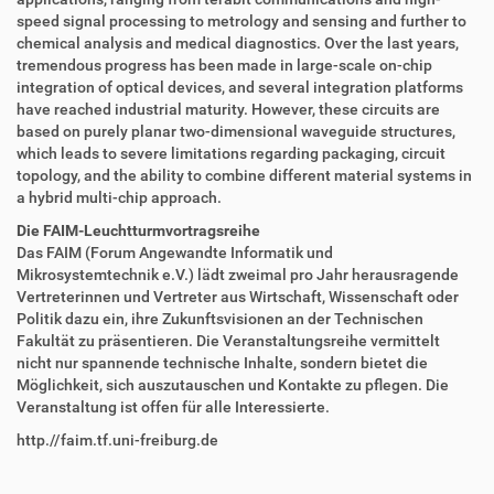
n
speed signal processing to metrology and sensing and further to
chemical analysis and medical diagnostics. Over the last years,
tremendous progress has been made in large-scale on-chip
integration of optical devices, and several integration platforms
have reached industrial maturity. However, these circuits are
based on purely planar two-dimensional waveguide structures,
which leads to severe limitations regarding packaging, circuit
topology, and the ability to combine different material systems in
a hybrid multi-chip approach.
Die FAIM-Leuchtturmvortragsreihe
Das FAIM (Forum Angewandte Informatik und
Mikrosystemtechnik e.V.) lädt zweimal pro Jahr herausragende
Vertreterinnen und Vertreter aus Wirtschaft, Wissenschaft oder
Politik dazu ein, ihre Zukunftsvisionen an der Technischen
Fakultät zu präsentieren. Die Veranstaltungsreihe vermittelt
nicht nur spannende technische Inhalte, sondern bietet die
Möglichkeit, sich auszutauschen und Kontakte zu pflegen. Die
Veranstaltung ist offen für alle Interessierte.
http.//faim.tf.uni-freiburg.de