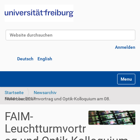
Website durchsuchen
Erweiterte Suche…
Anmelden
Deutsch
English
Navigatio
Startseite
Newsarchiv
FAIM-Leuchtturmvortrag und Optik-Kolloquium am 08. November 2017
FAIM-
Leuchtturmvortr