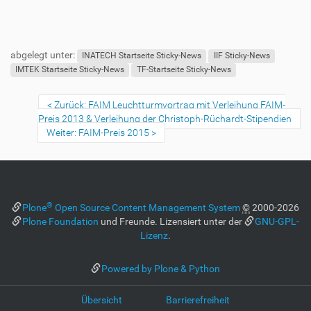
F
B
u
e
abgelegt unter:
ß
n
INATECH Startseite Sticky-News
IIF Sticky-News
z
u
IMTEK Startseite Sticky-News
TF-Startseite Sticky-News
e
t
i
z
Zurück: FAIM Leuchtturmvortrag mit Verleihung FAIM-
l
e
Preis 2013 & Verleihung der Christoph-Rüchardt-Stipendien
e
r
Weiter: FAIM-Preis 2015
s
p
e
z
i
®
Plone
Open Source Content Management System
©
2000-2026
f
Plone Foundation
und Freunde. Lizensiert unter der
GNU-GPL-
i
Lizenz
.
s
c
h
Powered by Plone & Python
e
W
Übersicht
Barrierefreiheit
e