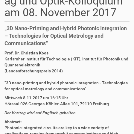
ag und Optik-Kolloquium
am 08. November 2017
„3D Nano-Printing and Hybrid Photonic Integration
– Technologies for Optical Metrology and
Communications“
D
A
Prof. Dr. Christian Koos
i
r
Karlsruher Institut für Technologie (KIT), Institut für Photonik und
r
t
Quantenelektronik
e
i
(Landesforschungspreis 2014)
k
k
t
e
"3D nano-printing and hybrid photonic integration - Technologies
z
l
for optical metrology and communications"
u
a
Mittwoch 8.11.2017 um 16:15 Uhr
g
k
Hörsaal 026 Georges-Köhler-Allee 101, 79110 Freiburg
r
t
i
i
Der Vortrag wird auf Englisch gehalten.
f
o
Abstract:
f
n
Photonic integrated circuits are key to a wide variety of
e
applications, ranging from terabit communications and high-