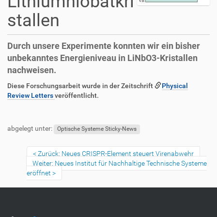
Lithiumniobatkri
stallen
Durch unsere Experimente konnten wir ein bisher
unbekanntes Energieniveau in LiNbO3-Kristallen
nachweisen.
D
A
Diese Forschungsarbeit wurde in der Zeitschrift
Physical
i
r
Review Letters
veröffentlicht.
r
t
F
B
e
i
u
e
k
k
abgelegt unter:
ß
n
Optische Systeme Sticky-News
t
e
z
u
z
l
e
t
u
a
Zurück: Neues CRISPR-Element steuert Virenabwehr
i
z
g
k
Weiter: Neues Institut für Nachhaltige Technische Systeme
l
e
r
t
eröffnet
e
r
i
i
s
f
o
p
f
n
e
e
z