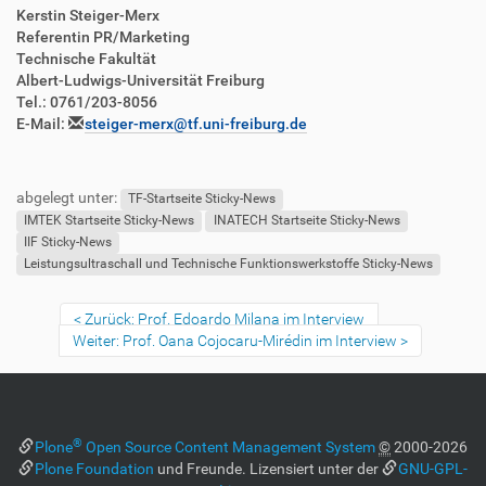
Kerstin Steiger-Merx
Referentin PR/Marketing
Technische Fakultät
Albert-Ludwigs-Universität Freiburg
Tel.: 0761/203-8056
E-Mail:
steiger-merx@
tf
.uni-freiburg.de
abgelegt unter:
TF-Startseite Sticky-News
IMTEK Startseite Sticky-News
INATECH Startseite Sticky-News
IIF Sticky-News
Leistungsultraschall und Technische Funktionswerkstoffe Sticky-News
Zurück: Prof. Edoardo Milana im Interview
Weiter: Prof. Oana Cojocaru-Mirédin im Interview
®
Plone
Open Source Content Management System
©
2000-2026
Plone Foundation
und Freunde. Lizensiert unter der
GNU-GPL-