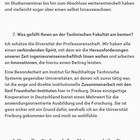
im Studienseminar bis hin zum Abschluss weiterentwickelt haben
und vielleicht sogar über einen selbst hinauswachsen.
Was gefällt Ihnen an der Technischen Fakultät am besten?
Ich schätze die Diversität der Professorenschaft. Wir haben alle
einen
verbindenden Spirit
, mit dem wir die
Herausforderungen
unserer Zeit ingenieurwissenschaftlich lösen wollen
und arbeiten
an
Innovationen
, die hierzu einen Beitrag leisten.
Eine Besonderheit am Institut für Nachhaltige Technische
Systeme gegenüber Universitäten, an denen ich zuvor tätig war,
ist die enge und direkte institutionelle
Zusammenarbeit mit den
fünf Fraunhofer-Instituten
hier in Freiburg. Diese einzigartige
Kooperation in Deutschland bietet einen Mehrwert für die
anwendungsorientierte Ausbildung und die Forschung. Sie ist
ganz sicher mit ein Grund dafür, weshalb ich an die Universität
Freiburg gekommen bin und mich so wohlfühle.