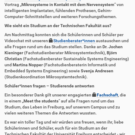
Vortrag „
Mikrosysteme in Kontakt mit dem Nervensystem
“ von
intelligenten Implantaten, fühlenden Prothesen, Gehirn-
Computer-Schnittstellen und weiteren Forschungsthemen.
Wie sieht ein Studium an der Technischen Fakultät aus?
Am Nachmittag konnten sich die Schülerinnen und Schüler per
Videochat mit unseren
Studienberater*innen
austauschen und
alle Fragen rund um das Studium stellen. Danke an
Dr. Jochen
Kieninger
(Fachstudienberater Mikrosystemtechnik),
Björn
Christian
(Fachstudienberater Sustainable Systems Engineering)
und
Martina Nopper
(Fachstudienberaterin Informatik und
Embedded Systems Engineering) sowie
Svenja Andresen
(Studienkoordination Mikrosystemtechnik).
Schüler*innen fragen – Studierende antworten
Ein besonderer Dank gilt unserer engagierten
Fachschaft
, die
in einem „
Meet the students
“ auf alle Fragen rund um das
Studium, das Leben in Freiburg, auf unserem Campus und zu
vielen weiteren Themen die Antworten wussten.
Es war ein toller Tag und wir würden uns freuen, wenn ihr, liebe
Schülerinnen und Schüler, euch für ein Studium an der
Technischen Fakultät der Universität Freiburg entscheidet - wir