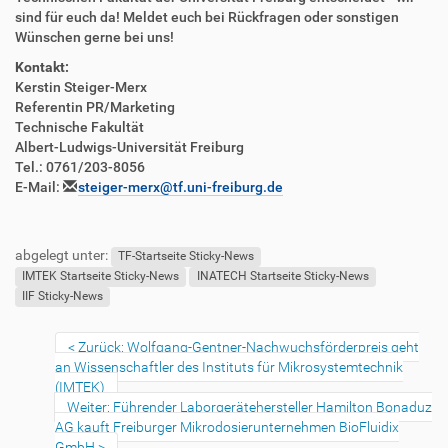
sind für euch da! Meldet euch bei Rückfragen oder sonstigen
Wünschen gerne bei uns!
Kontakt:
Kerstin Steiger-Merx
Referentin PR/Marketing
Technische Fakultät
Albert-Ludwigs-Universität Freiburg
Tel.: 0761/203-8056
E-Mail:
steiger-merx@tf.uni-freiburg.de
abgelegt unter:
TF-Startseite Sticky-News
IMTEK Startseite Sticky-News
INATECH Startseite Sticky-News
IIF Sticky-News
Zurück: Wolfgang-Gentner-Nachwuchsförderpreis geht
an Wissenschaftler des Instituts für Mikrosystemtechnik
(IMTEK)
Weiter: Führender Laborgerätehersteller Hamilton Bonaduz
AG kauft Freiburger Mikrodosierunternehmen BioFluidix
GmbH