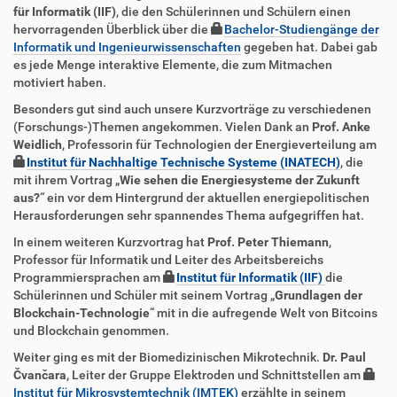
für Informatik (IIF)
, die den Schülerinnen und Schülern einen
hervorragenden Überblick über die
Bachelor-Studiengänge der
Informatik und Ingenieurwissenschaften
gegeben hat. Dabei gab
es jede Menge interaktive Elemente, die zum Mitmachen
motiviert haben.
Besonders gut sind auch unsere Kurzvorträge zu verschiedenen
(Forschungs-)Themen angekommen. Vielen Dank an
Prof. Anke
Weidlich
, Professorin für Technologien der Energieverteilung am
Institut für Nachhaltige Technische Systeme (INATECH)
, die
mit ihrem Vortrag „
Wie sehen die Energiesysteme der Zukunft
aus?
“ ein vor dem Hintergrund der aktuellen energiepolitischen
Herausforderungen sehr spannendes Thema aufgegriffen hat.
In einem weiteren Kurzvortrag hat
Prof. Peter Thiemann
,
Professor für Informatik und Leiter des Arbeitsbereichs
Programmiersprachen am
Institut für Informatik (IIF)
die
Schülerinnen und Schüler mit seinem Vortrag „
Grundlagen der
Blockchain-Technologie
“ mit in die aufregende Welt von Bitcoins
und Blockchain genommen.
Weiter ging es mit der Biomedizinischen Mikrotechnik.
Dr. Paul
Čvančara
, Leiter der Gruppe Elektroden und Schnittstellen am
Institut für Mikrosystemtechnik (IMTEK)
erzählte in seinem