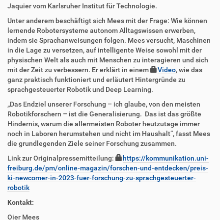
Jaquier vom Karlsruher Institut für Technologie.
Unter anderem beschäftigt sich Mees mit der Frage: Wie können
lernende Robotersysteme autonom Alltagswissen erwerben,
indem sie Sprachanweisungen folgen. Mees versucht, Maschinen
in die Lage zu versetzen, auf intelligente Weise sowohl mit der
physischen Welt als auch mit Menschen zu interagieren und sich
mit der Zeit zu verbessern. Er erklärt in einem
Video
, wie das
ganz praktisch funktioniert und erläutert Hintergründe zu
sprachgesteuerter Robotik und Deep Learning.
„Das Endziel unserer Forschung – ich glaube, von den meisten
Robotikforschern – ist die Generalisierung. Das ist das größte
Hindernis, warum die allermeisten Roboter heutzutage immer
noch in Laboren herumstehen und nicht im Haushalt“, fasst Mees
die grundlegenden Ziele seiner Forschung zusammen.
Link zur Originalpressemitteilung:
https://kommunikation.uni-
freiburg.de/pm/online-magazin/forschen-und-entdecken/preis-
ki-newcomer-in-2023-fuer-forschung-zu-sprachgesteuerter-
robotik
Kontakt:
Oier Mees