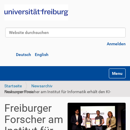
Website durchsuchen
Erweiterte Suche…
Anmelden
Deutsch
English
Navigatio
Startseite
Newsarchiv
Freiburger Forscher am Institut für Informatik erhält den KI-Newcomer Preis
Freiburger
Forscher am