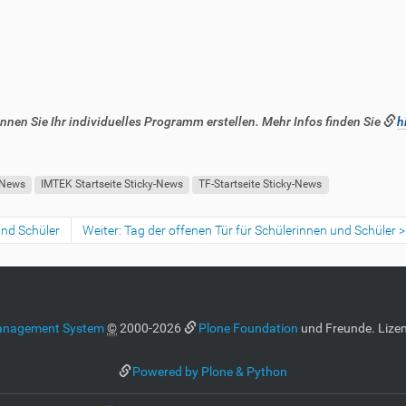
nnen Sie Ihr individuelles Programm erstellen. Mehr Infos finden Sie
h
-News
IMTEK Startseite Sticky-News
TF-Startseite Sticky-News
und Schüler
Weiter: Tag der offenen Tür für Schülerinnen und Schüler
anagement System
©
2000-2026
Plone Foundation
und Freunde. Lizen
Powered by Plone & Python