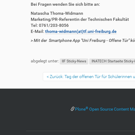
t
e
Bei Fragen wenden Sie sich bitte an:
z
l
u
a
Natascha Thoma-Widmann
g
k
Marketing/PR-Referentin der Technischen Fakultät
r
t
Tel: 0761/203-8056
i
i
E-Mail:
thoma-widmann(at)tf.uni-freiburg.de
f
o
> Mit der Smartphone App "Uni Freiburg - Offene Tür" kö
f
n
e
F
B
n
u
e
abgelegt unter:
ß
n
IIF Sticky-News
INATECH Startseite Sticky
z
u
e
t
Zurück: Tag der offenen Tür für Schülerinnen 
i
z
l
e
e
r
s
p
®
Plone
Open Source Content M
e
z
i
f
i