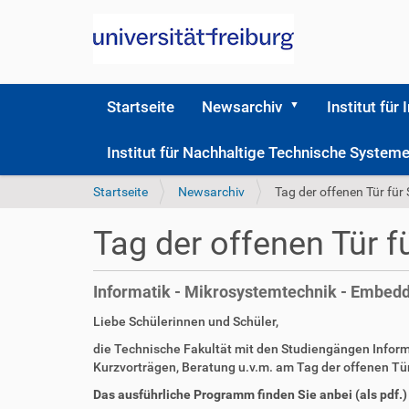
Startseite
Newsarchiv
Institut für 
Institut für Nachhaltige Technische Syste
S
Startseite
Newsarchiv
Tag der offenen Tür für
i
e
Tag der offenen Tür f
s
i
n
Informatik - Mikrosystemtechnik - Embedde
d
h
D
A
Liebe Schülerinnen und Schüler,
i
i
r
die Technische Fakultät mit den Studiengängen Infor
e
r
t
Kurzvorträgen, Beratung u.v.m. am Tag der offenen Tü
r
e
i
k
k
Das ausführliche Programm finden Sie anbei (als pdf.)