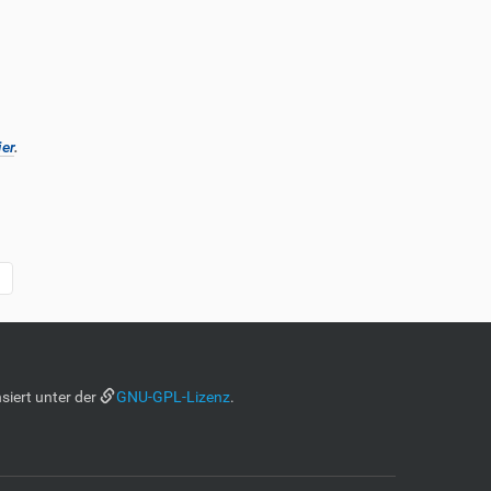
ier
.
siert unter der
GNU-GPL-Lizenz
.