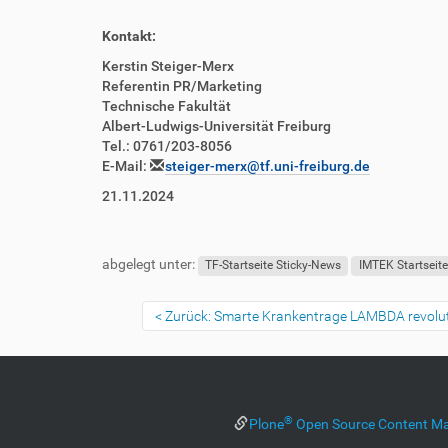
Kontakt:
Kerstin Steiger-Merx
Referentin PR/Marketing
Technische Fakultät
Albert-Ludwigs-Universität Freiburg
Tel.: 0761/203-8056
E-Mail:
steiger-merx@tf.uni-freiburg.de
21.11.2024
abgelegt unter:
TF-Startseite Sticky-News
IMTEK Startseit
Zurück: Smarte Krankentrage LAMBDA revoluti
®
Plone
Open Source Content M