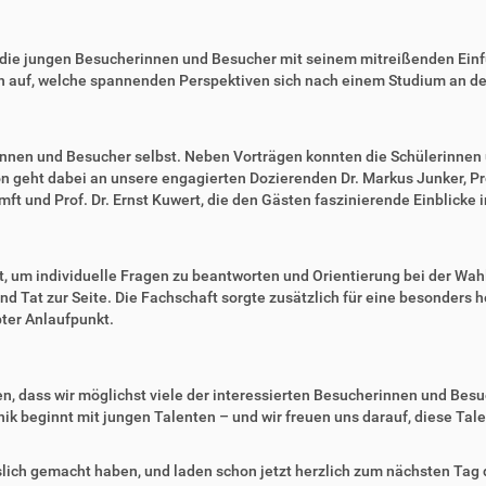
e die jungen Besucherinnen und Besucher mit seinem mitreißenden Einfüh
ch auf, welche spannenden Perspektiven sich nach einem Studium an de
innen und Besucher selbst. Neben Vorträgen konnten die Schülerinnen
 geht dabei an unsere engagierten Dozierenden Dr. Markus Junker, Prof.
Amft und Prof. Dr. Ernst Kuwert, die den Gästen faszinierende Einblicke
t, um individuelle Fragen zu beantworten und Orientierung bei der Wa
d Tat zur Seite. Die Fachschaft sorgte zusätzlich für eine besonders h
bter Anlaufpunkt.
n, dass wir möglichst viele der interessierten Besucherinnen und Besu
k beginnt mit jungen Talenten – und wir freuen uns darauf, diese Tale
slich gemacht haben, und laden schon jetzt herzlich zum nächsten Tag 