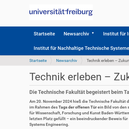
Startseite
Newsarchiv
Institut für 
Institut für Nachhaltige Technische Syste
S
Startseite
Newsarchiv
Technik erleben – Zukun
i
e
Technik erleben – Zu
s
i
n
Die Technische Fakultät begeistert beim T
d
h
Am 20. November 2024 hieß die Technische Fakultät de
i
im Rahmen des
Tags der offenen Tür
ein Bild von den 
e
für Wissenschaft, Forschung und Kunst Baden-Württembe
r
letzten Platz gefüllt – ein beeindruckender Beweis f
Systems Engineering.