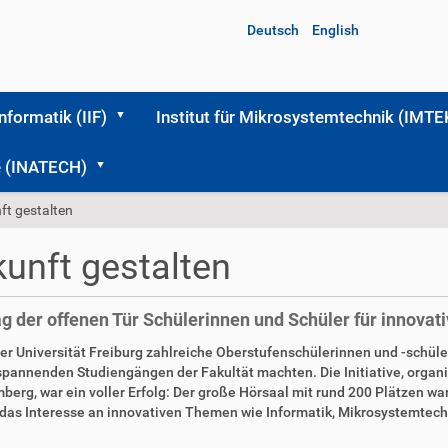
Deutsch
English
Informatik (IIF)
Institut für Mikrosystemtechnik (IMTE
me (INATECH)
ft gestalten
kunft gestalten
ag der offenen Tür Schülerinnen und Schüler für innovat
r Universität Freiburg zahlreiche Oberstufenschülerinnen und -schüle
spannenden Studiengängen der Fakultät machten. Die Initiative, organ
rg, war ein voller Erfolg: Der große Hörsaal mit rund 200 Plätzen war 
ür das Interesse an innovativen Themen wie Informatik, Mikrosystemte