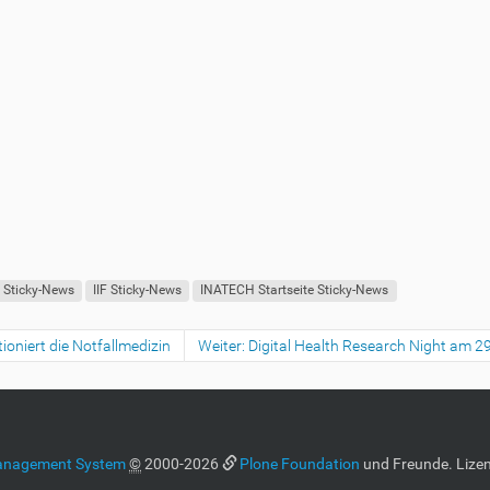
e Sticky-News
IIF Sticky-News
INATECH Startseite Sticky-News
oniert die Notfallmedizin
Weiter: Digital Health Research Night am 2
anagement System
©
2000-2026
Plone Foundation
und Freunde. Lizen