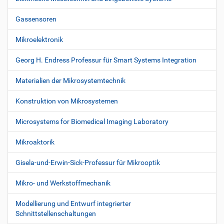
A
k
Gassensoren
t
i
Mikroelektronik
o
n
Georg H. Endress Professur für Smart Systems Integration
e
n
Materialien der Mikrosystemtechnik
Konstruktion von Mikrosystemen
Microsystems for Biomedical Imaging Laboratory
Mikroaktorik
Gisela-und-Erwin-Sick-Professur für Mikrooptik
Mikro- und Werkstoffmechanik
Modellierung und Entwurf integrierter
Schnittstellenschaltungen