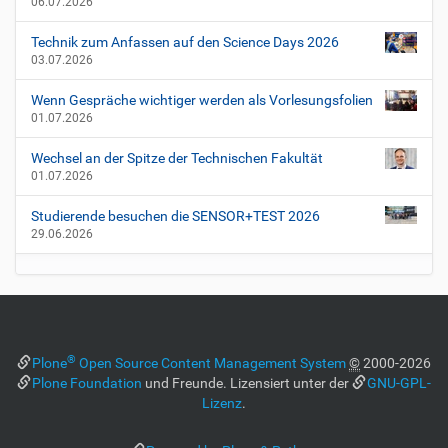
06.07.2026
Technik zum Anfassen auf den Science Days 2026
03.07.2026
Wenn Gespräche wichtiger werden als Vorlesungsfolien
01.07.2026
Wechsel an der Spitze der Technischen Fakultät
01.07.2026
Studierende besuchen die SENSOR+TEST 2026
29.06.2026
®
Plone
Open Source Content Management System
©
2000-2026
Plone Foundation
und Freunde. Lizensiert unter der
GNU-GPL-
Lizenz
.