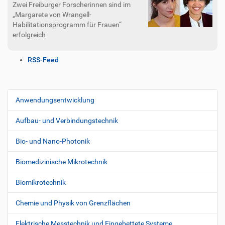
Zwei Freiburger Forscherinnen sind im
„Margarete von Wrangell-
Habilitationsprogramm für Frauen“
erfolgreich
I
RSS-Feed
n
h
a
l
Anwendungsentwicklung
N
t
a
s
Aufbau- und Verbindungstechnik
v
p
i
e
Bio- und Nano-Photonik
z
g
i
Biomedizinische Mikrotechnik
a
f
t
i
Biomikrotechnik
i
s
c
o
Chemie und Physik von Grenzflächen
h
n
e
Elektrische Messtechnik und Eingebettete Systeme