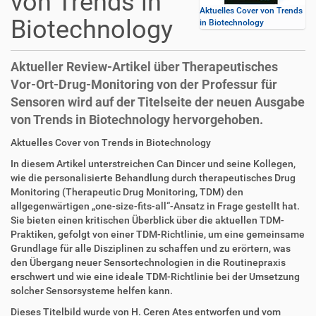
von Trends in
Aktuelles Cover von Trends
Biotechnology
in Biotechnology
Aktueller Review-Artikel über Therapeutisches
Vor-Ort-Drug-Monitoring von der Professur für
Sensoren wird auf der Titelseite der neuen Ausgabe
von Trends in Biotechnology hervorgehoben.
D
A
Aktuelles Cover von Trends in Biotechnology
i
r
In diesem Artikel unterstreichen Can Dincer und seine Kollegen,
r
t
wie die personalisierte Behandlung durch therapeutisches Drug
e
i
Monitoring (Therapeutic Drug Monitoring, TDM) den
k
k
allgegenwärtigen „one-size-fits-all“-Ansatz in Frage gestellt hat.
t
e
Sie bieten einen kritischen Überblick über die aktuellen TDM-
z
l
Praktiken, gefolgt von einer TDM-Richtlinie, um eine gemeinsame
u
a
Grundlage für alle Disziplinen zu schaffen und zu erörtern, was
g
k
den Übergang neuer Sensortechnologien in die Routinepraxis
r
t
erschwert und wie eine ideale TDM-Richtlinie bei der Umsetzung
i
i
solcher Sensorsysteme helfen kann.
f
o
f
n
Dieses Titelbild wurde von H. Ceren Ates entworfen und vom