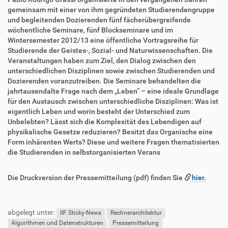
gemeinsam mit einer von ihm gegründeten Studierendengruppe
und begleitenden Dozierenden fünf fächerübergreifende
wöchentliche Seminare, fünf Blockseminare und im
Wintersemester 2012/13 eine öffentliche Vortragsreihe für
Studierende der Geistes-, Sozial- und Naturwissenschaften. Die
Veranstaltungen haben zum Ziel, den Dialog zwischen den
unterschiedlichen Disziplinen sowie zwischen Studierenden und
Dozierenden voranzutreiben. Die Seminare behandelten die
jahrtausendalte Frage nach dem „Leben“ – eine ideale Grundlage
für den Austausch zwischen unterschiedliche Disziplinen: Was ist
eigentlich Leben und worin besteht der Unterschied zum
Unbelebten? Lässt sich die Komplexität des Lebendigen auf
physikalische Gesetze reduzieren? Besitzt das Organische eine
Form inhärenten Werts? Diese und weitere Fragen thematisierten
die Studierenden in selbstorganisierten Verans
Die Druckversion der Pressemitteilung (pdf) finden Sie
hier.
F
B
u
e
abgelegt unter:
ß
n
IIF Sticky-News
Rechnerarchitektur
z
u
Algorithmen und Datenstrukturen
Pressemitteilung