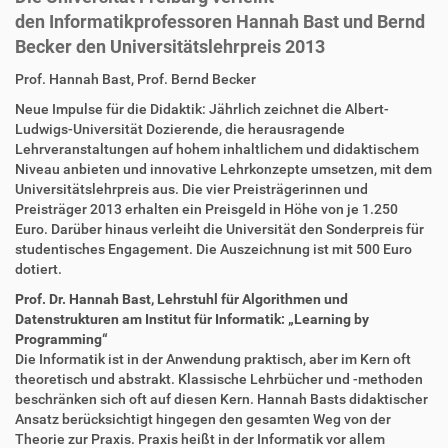
den Informatikprofessoren Hannah Bast und Bernd
Becker den Universitätslehrpreis 2013
D
A
Prof. Hannah Bast, Prof. Bernd Becker
i
r
Neue Impulse für die Didaktik: Jährlich zeichnet die Albert-
r
t
Ludwigs-Universität Dozierende, die herausragende
e
i
Lehrveranstaltungen auf hohem inhaltlichem und didaktischem
k
k
Niveau anbieten und innovative Lehrkonzepte umsetzen, mit dem
t
e
Universitätslehrpreis aus. Die vier Preisträgerinnen und
z
l
Preisträger 2013 erhalten ein Preisgeld in Höhe von je 1.250
u
a
Euro. Darüber hinaus verleiht die Universität den Sonderpreis für
g
k
studentisches Engagement. Die Auszeichnung ist mit 500 Euro
r
t
dotiert.
i
i
f
o
Prof. Dr. Hannah Bast, Lehrstuhl für Algorithmen und
f
n
Datenstrukturen am Institut für Informatik: „Learning by
e
Programming“
n
Die Informatik ist in der Anwendung praktisch, aber im Kern oft
theoretisch und abstrakt. Klassische Lehrbücher und -methoden
beschränken sich oft auf diesen Kern. Hannah Basts didaktischer
Ansatz berücksichtigt hingegen den gesamten Weg von der
Theorie zur Praxis. Praxis heißt in der Informatik vor allem