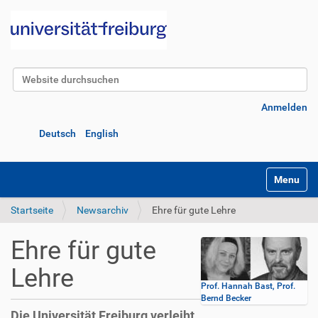
Website durchsuchen
Erweiterte Suche…
Anmelden
Deutsch
English
Navigatio
Startseite
Newsarchiv
Ehre für gute Lehre
Ehre für gute
Lehre
Prof. Hannah Bast, Prof.
Bernd Becker
Die Universität Freiburg verleiht