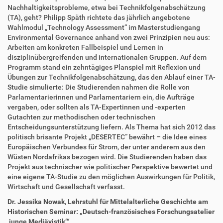
Nachhaltigkeitsprobleme, etwa bei Technikfolgenabschätzung
(TA), geht? Philipp Späth richtete das jährlich angebotene
Wahlmodul „Technology Assessment“ im Masterstudiengang
Environmental Governance anhand von zwei Prinzipien neu aus:
Arbeiten am konkreten Fallbeispiel und Lernen in
disziplinübergreifenden und internationalen Gruppen. Auf dem
Programm stand ein zehntägiges Planspiel mit Reflexion und
Übungen zur Technikfolgenabschätzung, das den Ablauf einer TA-
Studie simulierte: Die Studierenden nahmen die Rolle von
Parlamentarierinnen und Parlamentariern ein, die Aufträge
vergaben, oder sollten als TA-Expertinnen und -experten
Gutachten zur methodischen oder technischen
Entscheidungsunterstützung liefern. Als Thema hat sich 2012 das
politisch brisante Projekt „DESERTEC“ bewährt – die Idee eines
Europäischen Verbundes für Strom, der unter anderem aus den
Wüsten Nordafrikas bezogen wird. Die Studierenden haben das
Projekt aus technischer wie politischer Perspektive bewertet und
eine eigene TA-Studie zu den möglichen Auswirkungen für Politik,
Wirtschaft und Gesellschaft verfasst.
Dr. Jessika Nowak, Lehrstuhl für Mittelalterliche Geschichte am
Historischen Seminar: „Deutsch-französisches Forschungsatelier
‚junge Mediävistik‘“