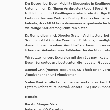
Der Besuch bei Bosch Mobility Electronics in Reutling
Unternehmen.
Dr. Simon Armbruster
(Robert Bosch Gmb
Halbleiterstandort Reutlingen sowie die einzigartige
Fertigung bis zum Vertrieb.
Dr.-Ing. Thomas Northema
betonte, dass MEMS eine domänenübergreifende techni
vielfältige Karrieremöglichkeiten bietet.
Dr. Gerhard Lammel
, Director System Architecture, 
Systeme (MEMS) in der Consumer Elektronik, ermutigte 
Anwendungen zu sehen. Anschließend besichtigten wir 
führenden Anbietern von Halbleitern für die Mobilität
Wir setzten unsere Exkursion mit dem Bus nach Kusterd
Bosch Sensortec und bestaunten die neuesten Gadgets 
Samuel Zinn
(Human Resources, BST) hielt einen Vortr
Absolventinnen und Absolventen.
Vielen Dank an alle Teilnehmenden und an das Bosch
System Architecture Inertial Sensors, BST) und
Simone
Kontakt:
Kerstin Steiger-Merx
Referentin PR/Marketing