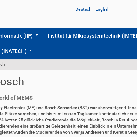
Deutsch
English
Informatik (IIF)
Institut für Mikrosystemtechnik (IMTE
me (INATECH)
sch
Bosch
World of MEMS
ty Electronics (ME) und Bosch Sensortec (BST) war überwältigend. Inne
le Plätze vergeben, und bis zum letzten Tag kamen kontinuierlich ne
4 hatten 25 glückliche Studierende die Möglichkeit, Bosch in Reutlin
dierenden eine großartige Gelegenheit, einen Einblick in ein Unterneh
egleitet wurden die Studierenden von
Svenja Andresen
und
Kerstin Ste