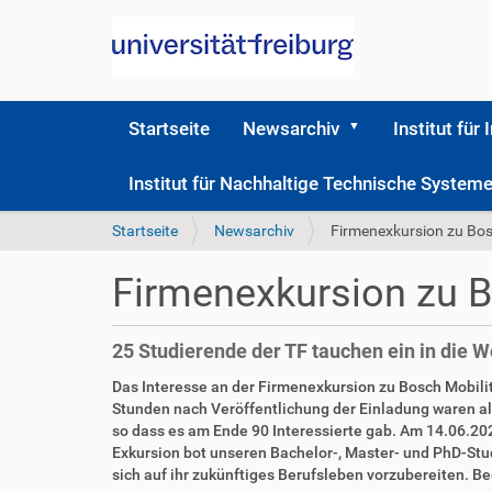
Startseite
Newsarchiv
Institut für 
Institut für Nachhaltige Technische Syste
S
Startseite
Newsarchiv
Firmenexkursion zu Bo
i
e
Firmenexkursion zu 
s
i
n
25 Studierende der TF tauchen ein in die 
d
h
Das Interesse an der Firmenexkursion zu Bosch Mobili
i
Stunden nach Veröffentlichung der Einladung waren al
e
so dass es am Ende 90 Interessierte gab. Am 14.06.202
r
Exkursion bot unseren Bachelor-, Master- und PhD-Stu
sich auf ihr zukünftiges Berufsleben vorzubereiten. B