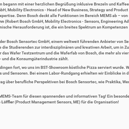
en begann mit einer herzlichen Begrüßung inklusive Brezeln und Kaffee
H, Mobility Electronics - Head of New Business, Strategy and Produc
 Expertise. Denn Bosch deckt alle Funktionen im Bereich MEMS ab – von
nn
(Robert Bosch GmbH, Mobility Electronics - Sensors, Engineering 
sche Herausforderung ist, die ein breites Spektrum an Kompetenzen in
bei der Bosch Sensortec GmbH, einem weltweit führenden Anbieter von 
die Studierenden zur interdisziplinären und kreativen Arbeit, um in 
das Wafer Testzentrum und die Waferfab von Bosch, die mehr als vier 
s- und die Konsumgüterindustrie zählt.
ingen fort, wo uns im BST-Showroom köstliche Pizza serviert wurde. W
und Sensoren. Bei einem Labor-Rundgang erhielten wir Einblicke in d
ag über berufliche Perspektiven bei Bosch Sensortec, wie Praktika, W
 MEMS-Team für diesen spannenden und informativen Tag! Ein besonde
 Löffler
(Product Management Sensors, ME) für die Organisation!