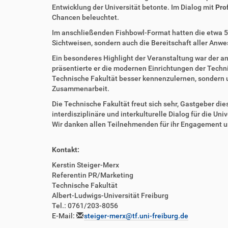
Entwicklung der Universität betonte. Im Dialog mit
Pro
Chancen beleuchtet.
Im anschließenden Fishbowl-Format hatten die etwa 50 
Sichtweisen, sondern auch die Bereitschaft aller Anwe
Ein besonderes Highlight der Veranstaltung war der 
präsentierte er die modernen Einrichtungen der Techni
Technische Fakultät besser kennenzulernen, sondern un
Zusammenarbeit.
Die Technische Fakultät freut sich sehr, Gastgeber di
interdisziplinäre und interkulturelle Dialog für die U
Wir danken allen Teilnehmenden für ihr Engagement un
Kontakt:
Kerstin Steiger-Merx
Referentin PR/Marketing
Technische Fakultät
Albert-Ludwigs-Universität Freiburg
Tel.: 0761/203-8056
E-Mail:
steiger-merx@tf.uni-freiburg.de