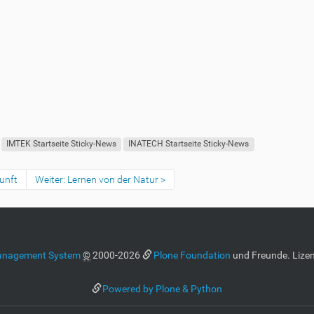
IMTEK Startseite Sticky-News
INATECH Startseite Sticky-News
unft
Weiter: Lernen von der Natur
anagement System
©
2000-2026
Plone Foundation
und Freunde. Lizen
Powered by Plone & Python