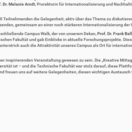
f. Dr. Melanie Arndt
, Prorektorin für Internationalisierung und Nachhal
Teilnehmenden die Gelegenheit, aktiv über das Thema zu diskutieren. 
senden, gemeinsam an einer noch stärkeren Internationalisierung der U
anschließende Campus Walk, der von unserem Dekan,
Prof. Dr. Frank Bal
schen Fakultät und gab Einblicke in aktuelle Forschungsprojekte. Diese
terstrich auch die Attraktivität unseres Campus als Ort für internati
eser inspirierenden Veranstaltung gewesen zu sein. Die „Kreative Mitt
niversität ist – und die Technische Fakultät war stolz darauf, diese Pla
d freuen uns auf weitere Gelegenheiten, diesen wichtigen Austausch 