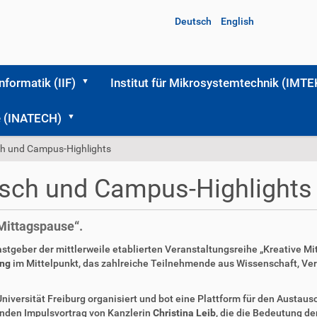
Deutsch
English
Informatik (IIF)
Institut für Mikrosystemtechnik (IMTE
me (INATECH)
ch und Campus-Highlights
usch und Campus-Highlights
 Mittagspause“.
tgeber der mittlerweile etablierten Veranstaltungsreihe „Kreative Mi
ung
im Mittelpunkt, das zahlreiche Teilnehmende aus Wissenschaft, Ve
niversität Freiburg organisiert und bot eine Plattform für den Austa
renden Impulsvortrag von Kanzlerin
Christina Leib
, die die Bedeutung de