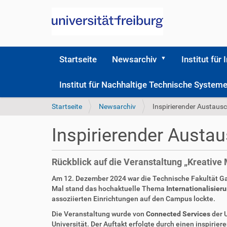
Startseite
Newsarchiv
Institut für 
Institut für Nachhaltige Technische Syste
S
Startseite
Newsarchiv
Inspirierender Austaus
i
e
Inspirierender Austa
s
i
n
Rückblick auf die Veranstaltung „Kreative
d
h
Am 12. Dezember 2024 war die Technische Fakultät Gas
i
Mal stand das hochaktuelle Thema
Internationalisier
e
assoziierten Einrichtungen auf den Campus lockte.
r
Die Veranstaltung wurde von
Connected Services
der U
Universität. Der Auftakt erfolgte durch einen inspirie