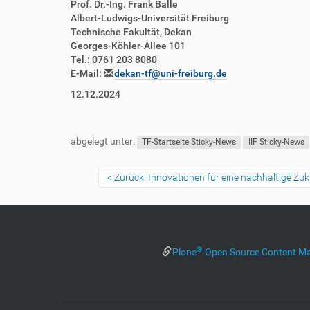
Prof. Dr.-Ing. Frank Balle
Albert-Ludwigs-Universität Freiburg
Technische Fakultät,
Dekan
Georges-Köhler-Allee 101
Tel.: 0761 203 8080
E-Mail:
dekan
-tf@uni-freiburg.de
12.12.2024
abgelegt unter:
TF-Startseite Sticky-News
IIF Sticky-News
Zurück: Innovationen für eine nachhaltige Zuk
®
Plone
Open Source Content M