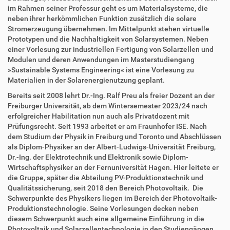
im Rahmen seiner Professur geht es um Materialsysteme, die
neben ihrer herkömmlichen Funktion zusätzlich die solare
Stromerzeugung übernehmen. Im Mittelpunkt stehen virtuelle
Prototypen und die Nachhaltigkeit von Solarsystemen. Neben
einer Vorlesung zur industriellen Fertigung von Solarzellen und
Modulen und deren Anwendungen im Masterstudiengang
»Sustainable Systems Engineering« ist eine Vorlesung zu
Materialien in der Solarenergienutzung geplant.
Bereits seit 2008 lehrt Dr.-Ing. Ralf Preu als freier Dozent an der
Freiburger Universität, ab dem Wintersemester 2023/24 nach
erfolgreicher Habilitation nun auch als Privatdozent mit
Prüfungsrecht. Seit 1993 arbeitet er am Fraunhofer ISE. Nach
dem Studium der Physik in Freiburg und Toronto und Abschlüssen
als Diplom-Physiker an der Albert-Ludwigs-Universität Freiburg,
Dr.-Ing. der Elektrotechnik und Elektronik sowie Diplom-
Wirtschaftsphysiker an der Fernuniversität Hagen. Hier leitete er
die Gruppe, später die Abteilung PV-Produktionstechnik und
Qualitätssicherung, seit 2018 den Bereich Photovoltaik. Die
Schwerpunkte des Physikers liegen im Bereich der Photovoltaik-
Produktionstechnologie. Seine Vorlesungen decken neben
diesem Schwerpunkt auch eine allgemeine Einführung in die
Photovoltaik und Solarzellentechnologie in den Studiengängen