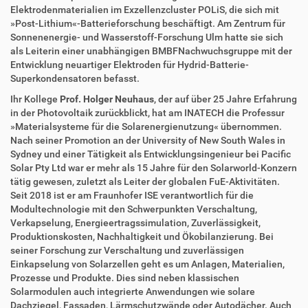
Elektrodenmaterialien im Exzellenzcluster POLiS, die sich mit
»Post-Lithium«-Batterieforschung beschäftigt. Am Zentrum für
Sonnenenergie- und Wasserstoff-Forschung Ulm hatte sie sich
als Leiterin einer unabhängigen BMBFNachwuchsgruppe mit der
Entwicklung neuartiger Elektroden für Hydrid-Batterie-
Superkondensatoren befasst.
Ihr Kollege
Prof. Holger Neuhaus
, der auf über 25 Jahre Erfahrung
in der Photovoltaik zurückblickt, hat am INATECH die Professur
»Materialsysteme für die Solarenergienutzung« übernommen.
Nach seiner Promotion an der University of New South Wales in
Sydney und einer Tätigkeit als Entwicklungsingenieur bei Pacific
Solar Pty Ltd war er mehr als 15 Jahre für den Solarworld-Konzern
tätig gewesen, zuletzt als Leiter der globalen FuE-Aktivitäten.
Seit 2018 ist er am Fraunhofer ISE verantwortlich für die
Modultechnologie mit den Schwerpunkten Verschaltung,
Verkapselung, Energieertragssimulation, Zuverlässigkeit,
Produktionskosten, Nachhaltigkeit und Ökobilanzierung. Bei
seiner Forschung zur Verschaltung und zuverlässigen
Einkapselung von Solarzellen geht es um Anlagen, Materialien,
Prozesse und Produkte. Dies sind neben klassischen
Solarmodulen auch integrierte Anwendungen wie solare
Dachziegel, Fassaden, Lärmschutzwände oder Autodächer. Auch