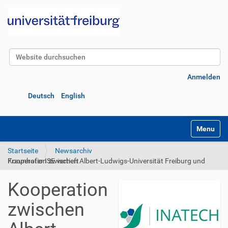
Website durchsuchen
Erweiterte Suche…
Anmelden
Deutsch
English
Navigatio
Startseite
Newsarchiv
Kooperation zwischen Albert-Ludwigs-Universität Freiburg und Fraunhofer ISE vertieft
Kooperation
zwischen