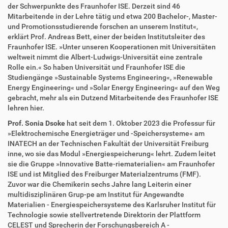
der Schwerpunkte des Fraunhofer ISE. Derzeit sind 46
Mitarbeitende in der Lehre tätig und etwa 200 Bachelor-, Master-
und Promotionsstudierende forschen an unserem Institut«,
erklärt Prof. Andreas Bett, einer der beiden Institutsleiter des
Fraunhofer ISE. »Unter unseren Kooperationen mit Universitäten
weltweit nimmt die Albert-Ludwigs-Universität eine zentrale
Rolle ein.« So haben Universität und Fraunhofer ISE die
Studiengänge »Sustainable Systems Engineering«, »Renewable
Energy Engineering« und »Solar Energy Engineering« auf den Weg
gebracht, mehr als ein Dutzend Mitarbeitende des Fraunhofer ISE
lehren hier.
Prof. Sonia Dsoke
hat seit dem 1. Oktober 2023 die Professur für
»Elektrochemische Energieträger und -Speichersysteme« am
INATECH an der Technischen Fakultät der Universität Freiburg
inne, wo sie das Modul »Energiespeicherung« lehrt. Zudem leitet
sie die Gruppe »Innovative Batte-riematerialien« am Fraunhofer
ISE und ist Mitglied des Freiburger Materialzentrums (FMF).
Zuvor war die Chemikerin sechs Jahre lang Leiterin einer
multidisziplinären Grup-pe am Institut für Angewandte
Materialien - Energiespeichersysteme des Karlsruher Institut für
Technologie sowie stellvertretende Direktorin der Plattform
CELEST und Sprecherin der Forschungsbereich A -