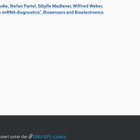
ske, Stefan Partel, Sibylle Madlener, Wilfried Weber,
e miRNA diagnostics", Biosensors and Bioelectronics
siert unter der
GNU-GPL-Lizenz
.