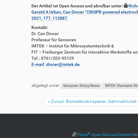
k
k
Der Artikel ist Open Access und abrufbar unter:
Rich
t
e
Gerald A Urban, Can Dincer "CRISPR-powered electroche
z
l
2021, 177, 112887.
u
a
g
k
Kontakt:
r
t
Dr. Can Dincer
i
i
Professur für Sensoren
f
o
IMTEK – Institut für Mikrosystemtechnik &
f
n
FIT – Freiburger Zentrum für interaktive Werkstoffe u
e
Tel.: 0761/203-95129
n
E-mail: dincer@imtek.de
F
B
u
e
abgelegt unter:
ß
n
Sensoren Sticky-News
IMTEK Startseite St
z
u
e
t
Zurück: Biomoleküle kopieren, Gehirnaktivitä
i
z
l
e
e
r
s
p
®
Plone
Open Source Content M
e