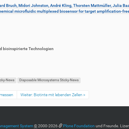
ard Bruch, Midori Johnston, André Kling, Thorsten Mattmüller, Julia Baa
mical microfluidic multiplexed biosensor for target amplification-fre
nd bioinspirierte Technologien
icky-News
Disposable Microsystems Sticky-News
t messen
Weiter: Biotinte mit lebenden Zellen
anagement System
©
2000-2026
Plone Foundation
und Freunde. Lizen