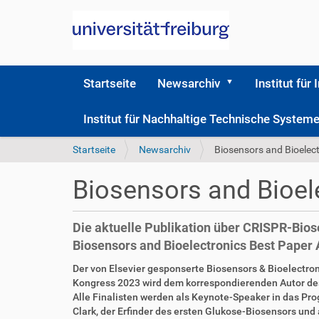
Startseite
Newsarchiv
Institut für 
Institut für Nachhaltige Technische Syste
S
Startseite
Newsarchiv
Biosensors and Bioelec
i
e
Biosensors and Bioel
s
i
n
Die aktuelle Publikation über CRISPR-Bio
d
Biosensors and Bioelectronics Best Paper
h
i
D
A
Der von Elsevier gesponserte Biosensors & Bioelectro
e
i
r
Kongress 2023 wird dem korrespondierenden Autor des 
r
r
t
Alle Finalisten werden als Keynote-Speaker in das P
e
i
Clark, der Erfinder des ersten Glukose-Biosensors und a