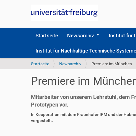
Startseite
Newsarchiv
Institut für 
Institut für Nachhaltige Technische Syste
S
Startseite
Newsarchiv
Premiere im München
i
e
Premiere im Münche
s
i
n
Mitarbeiter von unserem Lehrstuhl, dem F
d
Prototypen vor.
h
i
D
A
In Kooperation mit dem Fraunhofer IPM und der Hübne
e
i
r
vorgestellt.
r
r
t
F
B
e
i
u
e