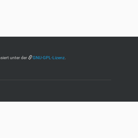
siert unter der
GNU-GPL-Lizenz
.