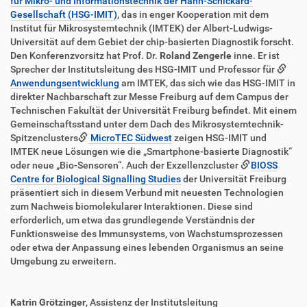
für Mikro- und Informationstechnik der Hahn-Schickard-
Gesellschaft (HSG-IMIT)
, das in enger Kooperation mit dem
Institut für Mikrosystemtechnik (IMTEK) der Albert-Ludwigs-
Universität auf dem Gebiet der chip-basierten Diagnostik forscht.
Den Konferenzvorsitz hat Prof. Dr.
Roland Zengerle
inne. Er ist
Sprecher der Institutsleitung des HSG-IMIT und Professor für
Anwendungsentwicklung
am IMTEK, das sich wie das HSG-IMIT in
direkter Nachbarschaft zur Messe Freiburg auf dem Campus der
Technischen Fakultät der Universität Freiburg befindet. Mit einem
Gemeinschaftsstand unter dem Dach des Mikrosystemtechnik-
Spitzenclusters
MicroTEC Südwest
zeigen HSG-IMIT und
IMTEK neue Lösungen wie die „Smartphone-basierte Diagnostik“
oder neue „Bio-Sensoren“. Auch der Exzellenzcluster
BIOSS
Centre for Biological Signalling Studies
der Universität Freiburg
präsentiert sich in diesem Verbund mit neuesten Technologien
zum Nachweis biomolekularer Interaktionen. Diese sind
erforderlich, um etwa das grundlegende Verständnis der
Funktionsweise des Immunsystems, von Wachstumsprozessen
oder etwa der Anpassung eines lebenden Organismus an seine
Umgebung zu erweitern.
Katrin Grötzinger
, Assistenz der Institutsleitung