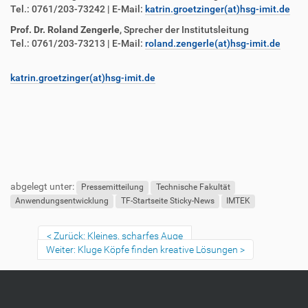
Tel.: 0761/203-73242 | E-Mail:
katrin.groetzinger(at)hsg-imit.de
Prof. Dr. Roland Zengerle
, Sprecher der Institutsleitung
Tel.: 0761/203-73213 | E-Mail:
roland.zengerle(at)hsg-imit.de
katrin.groetzinger(at)hsg-imit.de
F
B
u
e
abgelegt unter:
ß
n
Pressemitteilung
Technische Fakultät
z
u
Anwendungsentwicklung
TF-Startseite Sticky-News
IMTEK
e
t
i
z
Zurück: Kleines, scharfes Auge
l
e
Weiter: Kluge Köpfe finden kreative Lösungen
e
r
s
p
e