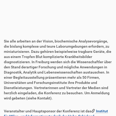
k
k
t
e
z
l
u
a
g
k
r
t
i
i
f
o
Sie alle arbeiten an der Vision, biochemische Analysevorgänge,
f
n
die bislang komplexe und teure Laborumgebungen erfordern, zu
e
miniaturisieren. Dazu gehören beispielweise tragbare Geräte, die
n
aus einem Tropfen Blut komplizierte Krankheitsbilder
diagnostizieren. In Freiburg werden sich die Wissenschaftler über
den Stand derartiger Forschung und mögliche Anwendungen in
Diagnostik, Analytik und Lebenswissenschaften austauschen. In
einer Begleitausstellung präsentieren mehr als 50 Firmen,
Universitäten und Forschungsinstitute ihre Produkte und
Dienstleistungen. Vertreterinnen und Vertreter der Medien sind
herzlich eingeladen, die Konferenz zu besuchen. Um Anmeldung
wird gebeten (siehe Kontakt).
Veranstalter und Hauptsponsor der Konferenz ist das
Institut