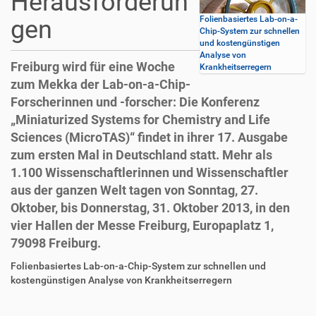
Herausforderun
Folienbasiertes Lab-on-a-
gen
Chip-System zur schnellen
und kostengünstigen
Analyse von
Freiburg wird für eine Woche
Krankheitserregern
zum Mekka der Lab-on-a-Chip-
Forscherinnen und -forscher: Die Konferenz
„Miniaturized Systems for Chemistry and Life
Sciences (MicroTAS)“ findet in ihrer 17. Ausgabe
zum ersten Mal in Deutschland statt. Mehr als
1.100 Wissenschaftlerinnen und Wissenschaftler
aus der ganzen Welt tagen von Sonntag, 27.
Oktober, bis Donnerstag, 31. Oktober 2013, in den
vier Hallen der Messe Freiburg, Europaplatz 1,
79098 Freiburg.
D
A
Folienbasiertes Lab-on-a-Chip-System zur schnellen und
i
r
kostengünstigen Analyse von Krankheitserregern
r
t
e
i