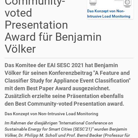
Community-
voted
Das Konzept von Non-
Intrusive Load Monitoring
Presentation
Award für Benjamin
Völker
Das Komitee der EAI SESC 2021 hat Benjamin
Völker für seinen Konferenzbeitrag "A Feature and
Classifier Study for Appliance Event Classification"
mit dem Best Paper Award ausgezeichnet.
Zusätzlich erzielte seine Präsentation ebenfalls
den Best Community-voted Presentation award.
D
A
Das Konzept von Non-Intrusive Load Monitoring
i
r
Im Rahmen der diesjährigen "International Conference on
r
t
Sustainable Energy for Smart Cities (SESC’21)" wurden Benjamin
e
i
Völker, Dr. Philipp M. Scholl und Prof. Bernd Becker (Professur für