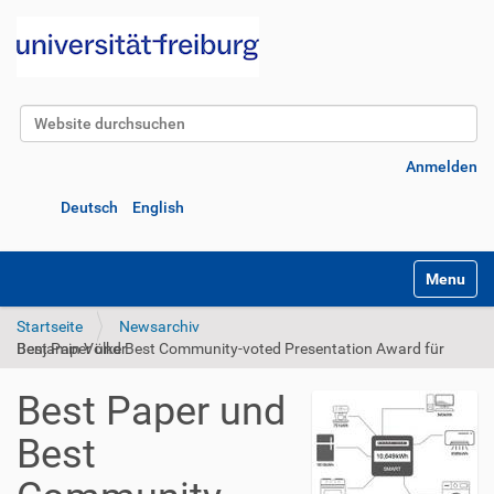
Website durchsuchen
Erweiterte Suche…
Anmelden
Deutsch
English
Navigatio
Startseite
Newsarchiv
Best Paper und Best Community-voted Presentation Award für Benjamin Völker
Best Paper und
Best