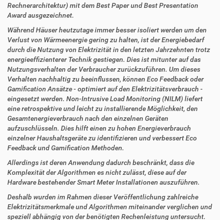
k
k
Rechnerarchitektur) mit dem Best Paper und Best Presentation
t
e
Award ausgezeichnet.
z
l
u
a
Während Häuser heutzutage immer besser isoliert werden um den
g
k
Verlust von Wärmeenergie gering zu halten, ist der Energiebedarf
r
t
durch die Nutzung von Elektrizität in den letzten Jahrzehnten trotz
i
i
energieeffizienterer Technik gestiegen. Dies ist mitunter auf das
f
o
Nutzungsverhalten der Verbraucher zurückzuführen. Um dieses
f
n
Verhalten nachhaltig zu beeinflussen, können Eco Feedback oder
e
Gamification Ansätze - optimiert auf den Elektrizitätsverbrauch -
n
eingesetzt werden. Non-Intrusive Load Monitoring (NILM) liefert
eine retrospektive und leicht zu installierende Möglichkeit, den
Gesamtenergieverbrauch nach den einzelnen Geräten
aufzuschlüsseln. Dies hilft einen zu hohen Energieverbrauch
einzelner Haushaltsgeräte zu identifizieren und verbessert Eco
Feedback und Gamification Methoden.
Allerdings ist deren Anwendung dadurch beschränkt, dass die
Komplexität der Algorithmen es nicht zulässt, diese auf der
Hardware bestehender Smart Meter Installationen auszuführen.
Deshalb wurden im Rahmen dieser Veröffentlichung zahlreiche
Elektrizitätsmerkmale und Algorithmen miteinander verglichen und
speziell abhängig von der benötigten Rechenleistung untersucht.