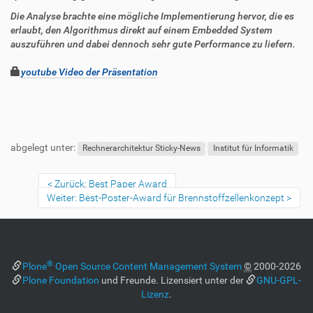
Die Analyse brachte eine mögliche Implementierung hervor, die es
erlaubt, den Algorithmus direkt auf einem Embedded System
auszuführen und dabei dennoch sehr gute Performance zu liefern.
youtube Video der Präsentation
F
B
u
e
abgelegt unter:
ß
n
Rechnerarchitektur Sticky-News
Institut für Informatik
z
u
e
t
Zurück: Best Paper Award
i
z
Weiter: Best-Poster-Award für Brennstoffzellenkonzept
l
e
e
r
s
p
e
®
Plone
Open Source Content Management System
©
2000-2026
z
Plone Foundation
und Freunde. Lizensiert unter der
GNU-GPL-
i
Lizenz
.
f