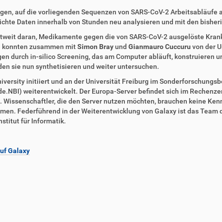
ungen, auf die vorliegenden Sequenzen von SARS-CoV-2 Arbeitsabläufe 
lichte Daten innerhalb von Stunden neu analysieren und mit den bisher
tweit daran, Medikamente gegen die von SARS-CoV-2 ausgelöste Krankh
nd konnten zusammen mit
Simon Bray
und
Gianmauro Cuccuru
von der U
durch in-silico Screening, das am Computer abläuft, konstruieren und 
n sie nun synthetisieren und weiter untersuchen.
ersity initiiert und an der Universität Freiburg im Sonderforschungsbe
de.NBI) weiterentwickelt. Der Europa-Server befindet sich im Rechenze
ch. Wissenschaftler, die den Server nutzen möchten, brauchen keine Ke
hmen. Federführend in der Weiterentwicklung von Galaxy ist das Team 
stitut für Informatik.
auf Galaxy