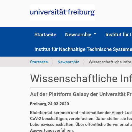
Startseite
Newsarchiv
Institut für 
Institut für Nachhaltige Technische Syste
S
Startseite
Newsarchiv
Wissenschaftliche Infra
i
e
Wissenschaftliche Inf
s
i
n
Auf der Plattform Galaxy der Universität 
d
h
D
A
Freiburg, 24.03.2020
i
i
r
Bioinformatikerinnen und -informatiker der Albert-Lu
e
r
t
CoV-2 beschäftigen, vereinfachen. Dafür stellen sie te
r
e
i
Lebenswissenschaften. Über öffentliche Server erhal
k
k
Auswertungsverfahren.