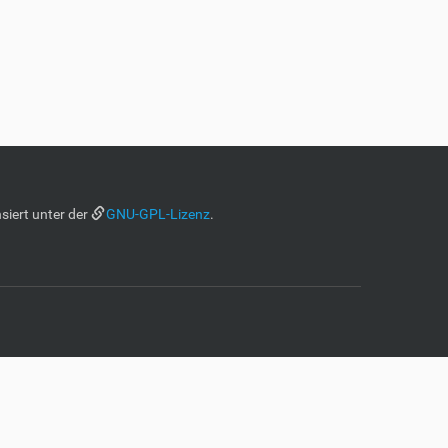
siert unter der
GNU-GPL-Lizenz
.