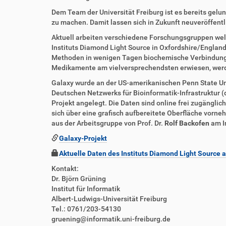
t
e
z
l
Dem Team der Universität Freiburg ist es bereits gel
u
a
zu machen. Damit lassen sich in Zukunft neuveröffent
g
k
Aktuell arbeiten verschiedene Forschungsgruppen wel
r
t
Instituts Diamond Light Source in Oxfordshire/Engla
i
i
Methoden in wenigen Tagen biochemische Verbindungen 
f
o
Medikamente am vielversprechendsten erwiesen, werde
f
n
e
Galaxy wurde an der US-amerikanischen Penn State Univ
n
Deutschen Netzwerks für Bioinformatik-Infrastruktur (
Projekt angelegt. Die Daten sind online frei zugängli
sich über eine grafisch aufbereitete Oberfläche vorne
aus der Arbeitsgruppe von Prof. Dr.
Rolf Backofen
am In
Galaxy-Projekt
Aktuelle Daten des Instituts Diamond Light Source 
Kontakt:
Dr. Björn Grüning
Institut für Informatik
Albert-Ludwigs-Universität Freiburg
Tel.: 0761/203-54130
gruening@informatik.uni-freiburg.de