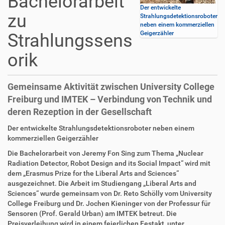
Bachelorarbeit
Der entwickelte
zu
Strahlungsdetektionsroboter
neben einem kommerziellen
Geigerzähler
Strahlungssens
orik
Gemeinsame Aktivität zwischen University College
Freiburg und IMTEK – Verbindung von Technik und
deren Rezeption in der Gesellschaft
D
A
Der entwickelte Strahlungsdetektionsroboter neben einem
i
r
kommerziellen Geigerzähler
r
t
Die Bachelorarbeit von Jeremy Fon Sing zum Thema „Nuclear
e
i
Radiation Detector, Robot Design and its Social Impact“ wird mit
k
k
dem „Erasmus Prize for the Liberal Arts and Sciences“
t
e
ausgezeichnet. Die Arbeit im Studiengang „Liberal Arts and
z
l
Sciences“ wurde gemeinsam von Dr. Reto Schölly vom University
u
a
College Freiburg und Dr. Jochen Kieninger von der Professur für
g
k
Sensoren (Prof. Gerald Urban) am IMTEK betreut. Die
r
t
Preisverleihung wird in einem feierlichen Festakt, unter