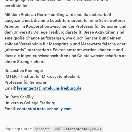
bereitstellen.
Mit dem Preis an Herrn Fon Sing wird eine Bachelorarbeit
ausgezeichnet, die eine Leuchtturmarbeit für eine Serie weiterer
Arbeiten in Kooperation zwischen der Professur für Sensoren und
dem University College Freiburg darstellt. Diese Aktivitäten sind
eine große Chance aufzuzeigen, wie durch Sensorik und einem
soliden Verständnis für Messprinzip und Messwerte falsche oder
„alternativ“ interpretierte Fakten enttarnt werden können – und
dass die Ingenieurwissenschaften und Geisteswissenschaften an
einem Strang ziehen.
Dr. Jochen Kieninger
IMTEK – Institut für Mikrosystemtechnik
Professur für Sensoren
Email:
kieninger(at)imtek.uni-freiburg.de
Dr. Reto Schölly
University College Freiburg
Email:
contact(at)reto-schoelly.com
F
B
u
e
abgelegt unter:
ß
n
Sensoren
IMTEK Startseite Sticky-News