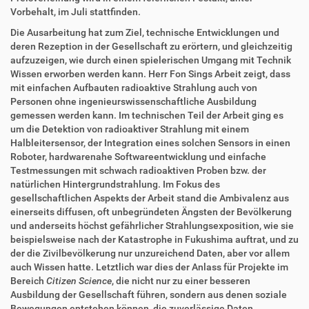
i
i
Vorbehalt, im Juli stattfinden.
f
o
f
n
Die Ausarbeitung hat zum Ziel, technische Entwicklungen und
e
deren Rezeption in der Gesellschaft zu erörtern, und gleichzeitig
n
aufzuzeigen, wie durch einen spielerischen Umgang mit Technik
Wissen erworben werden kann. Herr Fon Sings Arbeit zeigt, dass
mit einfachen Aufbauten radioaktive Strahlung auch von
Personen ohne ingenieurswissenschaftliche Ausbildung
gemessen werden kann. Im technischen Teil der Arbeit ging es
um die Detektion von radioaktiver Strahlung mit einem
Halbleitersensor, der Integration eines solchen Sensors in einen
Roboter, hardwarenahe Softwareentwicklung und einfache
Testmessungen mit schwach radioaktiven Proben bzw. der
natürlichen Hintergrundstrahlung. Im Fokus des
gesellschaftlichen Aspekts der Arbeit stand die Ambivalenz aus
einerseits diffusen, oft unbegründeten Ängsten der Bevölkerung
und anderseits höchst gefährlicher Strahlungsexposition, wie sie
beispielsweise nach der Katastrophe in Fukushima auftrat, und zu
der die Zivilbevölkerung nur unzureichend Daten, aber vor allem
auch Wissen hatte. Letztlich war dies der Anlass für Projekte im
Bereich
Citizen Science
, die nicht nur zu einer besseren
Ausbildung der Gesellschaft führen, sondern aus denen soziale
Bewegungen entstehen können, die zuverlässige Daten