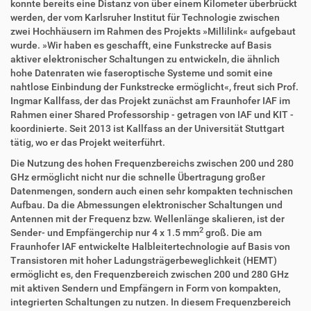
konnte bereits eine Distanz von über einem Kilometer überbrückt
werden, der vom Karlsruher Institut für Technologie zwischen
zwei Hochhäusern im Rahmen des Projekts »Millilink« aufgebaut
wurde. »Wir haben es geschafft, eine Funkstrecke auf Basis
aktiver elektronischer Schaltungen zu entwickeln, die ähnlich
hohe Datenraten wie faseroptische Systeme und somit eine
nahtlose Einbindung der Funkstrecke ermöglicht«, freut sich Prof.
Ingmar Kallfass, der das Projekt zunächst am Fraunhofer IAF im
Rahmen einer Shared Professorship - getragen von IAF und KIT -
koordinierte. Seit 2013 ist Kallfass an der Universität Stuttgart
tätig, wo er das Projekt weiterführt.
Die Nutzung des hohen Frequenzbereichs zwischen 200 und 280
GHz ermöglicht nicht nur die schnelle Übertragung großer
Datenmengen, sondern auch einen sehr kompakten technischen
Aufbau. Da die Abmessungen elektronischer Schaltungen und
Antennen mit der Frequenz bzw. Wellenlänge skalieren, ist der
2
Sender- und Empfängerchip nur 4 x 1.5 mm
groß. Die am
Fraunhofer IAF entwickelte Halbleitertechnologie auf Basis von
Transistoren mit hoher Ladungsträgerbeweglichkeit (HEMT)
ermöglicht es, den Frequenzbereich zwischen 200 und 280 GHz
mit aktiven Sendern und Empfängern in Form von kompakten,
integrierten Schaltungen zu nutzen. In diesem Frequenzbereich