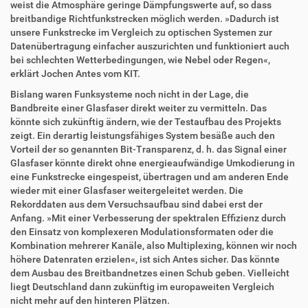
weist die Atmosphäre geringe Dämpfungswerte auf, so dass
breitbandige Richtfunkstrecken möglich werden. »Dadurch ist
unsere Funkstrecke im Vergleich zu optischen Systemen zur
Datenübertragung einfacher auszurichten und funktioniert auch
bei schlechten Wetterbedingungen, wie Nebel oder Regen«,
erklärt Jochen Antes vom KIT.
Bislang waren Funksysteme noch nicht in der Lage, die
Bandbreite einer Glasfaser direkt weiter zu vermitteln. Das
könnte sich zukünftig ändern, wie der Testaufbau des Projekts
zeigt. Ein derartig leistungsfähiges System besäße auch den
Vorteil der so genannten Bit-Transparenz, d. h. das Signal einer
Glasfaser könnte direkt ohne energieaufwändige Umkodierung in
eine Funkstrecke eingespeist, übertragen und am anderen Ende
wieder mit einer Glasfaser weitergeleitet werden. Die
Rekorddaten aus dem Versuchsaufbau sind dabei erst der
Anfang. »Mit einer Verbesserung der spektralen Effizienz durch
den Einsatz von komplexeren Modulationsformaten oder die
Kombination mehrerer Kanäle, also Multiplexing, können wir noch
höhere Datenraten erzielen«, ist sich Antes sicher. Das könnte
dem Ausbau des Breitbandnetzes einen Schub geben. Vielleicht
liegt Deutschland dann zukünftig im europaweiten Vergleich
nicht mehr auf den hinteren Plätzen.