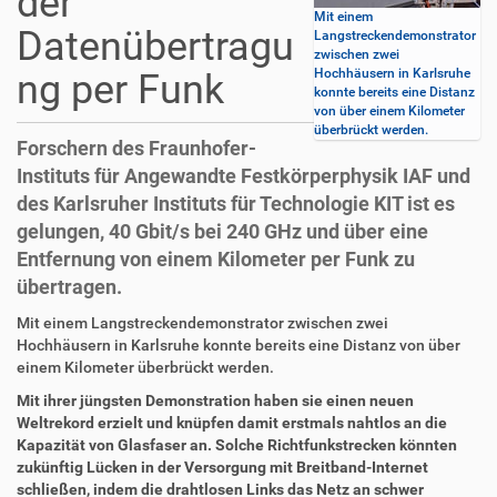
der
Mit einem
Datenübertragu
Langstreckendemonstrator
zwischen zwei
Hochhäusern in Karlsruhe
ng per Funk
konnte bereits eine Distanz
von über einem Kilometer
überbrückt werden.
Forschern des Fraunhofer-
Instituts für Angewandte Festkörperphysik IAF und
des Karlsruher Instituts für Technologie KIT ist es
gelungen, 40 Gbit/s bei 240 GHz und über eine
Entfernung von einem Kilometer per Funk zu
übertragen.
D
A
Mit einem Langstreckendemonstrator zwischen zwei
i
r
Hochhäusern in Karlsruhe konnte bereits eine Distanz von über
r
t
einem Kilometer überbrückt werden.
e
i
Mit ihrer jüngsten Demonstration haben sie einen neuen
k
k
Weltrekord erzielt und knüpfen damit erstmals nahtlos an die
t
e
Kapazität von Glasfaser an. Solche Richtfunkstrecken könnten
z
l
zukünftig Lücken in der Versorgung mit Breitband-Internet
u
a
schließen, indem die drahtlosen Links das Netz an schwer