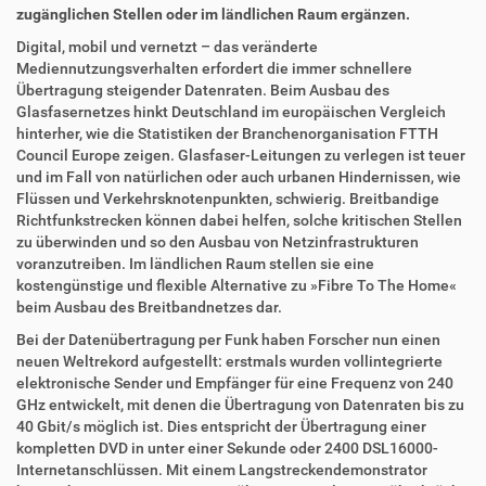
g
k
zugänglichen Stellen oder im ländlichen Raum ergänzen.
r
t
i
i
Digital, mobil und vernetzt – das veränderte
f
o
Mediennutzungsverhalten erfordert die immer schnellere
f
n
Übertragung steigender Datenraten. Beim Ausbau des
e
Glasfasernetzes hinkt Deutschland im europäischen Vergleich
n
hinterher, wie die Statistiken der Branchenorganisation FTTH
Council Europe zeigen. Glasfaser-Leitungen zu verlegen ist teuer
und im Fall von natürlichen oder auch urbanen Hindernissen, wie
Flüssen und Verkehrsknotenpunkten, schwierig. Breitbandige
Richtfunkstrecken können dabei helfen, solche kritischen Stellen
zu überwinden und so den Ausbau von Netzinfrastrukturen
voranzutreiben. Im ländlichen Raum stellen sie eine
kostengünstige und flexible Alternative zu »Fibre To The Home«
beim Ausbau des Breitbandnetzes dar.
Bei der Datenübertragung per Funk haben Forscher nun einen
neuen Weltrekord aufgestellt: erstmals wurden vollintegrierte
elektronische Sender und Empfänger für eine Frequenz von 240
GHz entwickelt, mit denen die Übertragung von Datenraten bis zu
40 Gbit/s möglich ist. Dies entspricht der Übertragung einer
kompletten DVD in unter einer Sekunde oder 2400 DSL16000-
Internetanschlüssen. Mit einem Langstreckendemonstrator