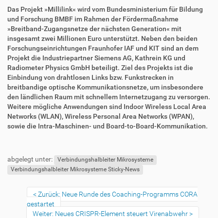
Das Projekt »Millilink« wird vom Bundesministerium für Bildung
und Forschung BMBF im Rahmen der Fördermaßnahme
»Breitband-Zugangsnetze der nächsten Generation« mit
insgesamt zwei Millionen Euro unterstützt. Neben den beiden
Forschungseinrichtungen Fraunhofer IAF und KIT sind an dem
Projekt die Industriepartner Siemens AG, Kathrein KG und
Radiometer Physics GmbH beteiligt. Ziel des Projekts ist die
Einbindung von drahtlosen Links bzw. Funkstrecken in
breitbandige optische Kommunikationsnetze, um insbesondere
den ländlichen Raum mit schnellem Internetzugang zu versorgen.
Weitere mögliche Anwendungen sind Indoor Wireless Local Area
Networks (WLAN), Wireless Personal Area Networks (WPAN),
sowie die Intra-Maschinen- und Board-to-Board-Kommunikation.
F
B
u
e
abgelegt unter:
ß
n
Verbindungshalbleiter Mikrosysteme
z
u
Verbindungshalbleiter Mikrosysteme Sticky-News
e
t
i
z
Zurück: Neue Runde des Coaching-Programms CORA
l
e
gestartet
e
r
Weiter: Neues CRISPR-Element steuert Virenabwehr