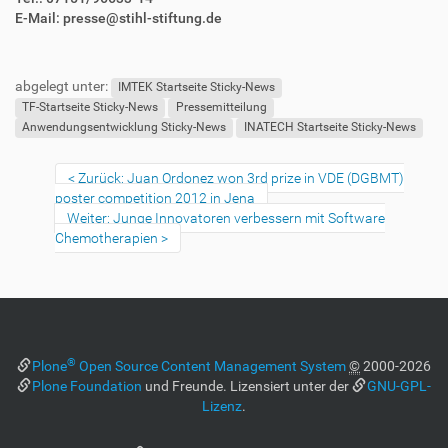
E-Mail: presse@stihl-stiftung.de
F
B
u
e
abgelegt unter:
ß
n
IMTEK Startseite Sticky-News
z
u
TF-Startseite Sticky-News
Pressemitteilung
e
t
Anwendungsentwicklung Sticky-News
INATECH Startseite Sticky-News
i
z
l
e
Zurück: Juan Ordonez won 3rd prize in VDE (DGBMT)
e
r
poster competition 2012 in Jena
s
Weiter: Junge Innovatoren verbessern mit Software
p
Chemotherapien
e
z
i
f
i
s
®
Plone
Open Source Content Management System
©
2000-2026
c
Plone Foundation
und Freunde. Lizensiert unter der
GNU-GPL-
h
Lizenz
.
e
W
e