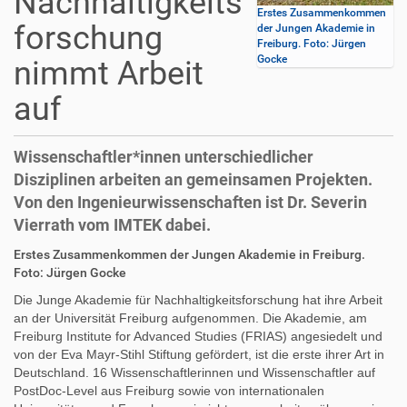
Nachhaltigkeits
Erstes Zusammenkommen
forschung
der Jungen Akademie in
Freiburg. Foto: Jürgen
Gocke
nimmt Arbeit
auf
Wissenschaftler*innen unterschiedlicher
Disziplinen arbeiten an gemeinsamen Projekten.
Von den Ingenieurwissenschaften ist Dr. Severin
Vierrath vom IMTEK dabei.
D
A
Erstes Zusammenkommen der Jungen Akademie in Freiburg.
i
r
Foto: Jürgen Gocke
r
t
Die Junge Akademie für Nachhaltigkeitsforschung hat ihre Arbeit
e
i
an der Universität Freiburg aufgenommen. Die Akademie, am
k
k
Freiburg Institute for Advanced Studies (FRIAS) angesiedelt und
t
e
von der Eva Mayr-Stihl Stiftung gefördert, ist die erste ihrer Art in
z
l
Deutschland. 16 Wissenschaftlerinnen und Wissenschaftler auf
u
a
PostDoc-Level aus Freiburg sowie von internationalen
g
k