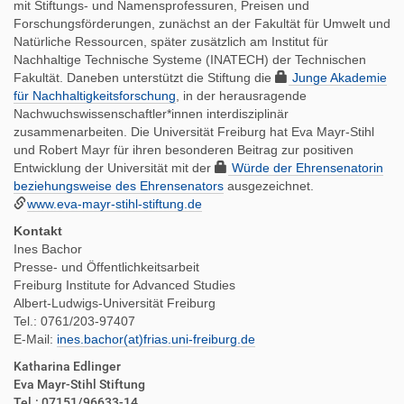
mit Stiftungs- und Namensprofessuren, Preisen und
Forschungsförderungen, zunächst an der Fakultät für Umwelt und
Natürliche Ressourcen, später zusätzlich am Institut für
Nachhaltige Technische Systeme (INATECH) der Technischen
Fakultät. Daneben unterstützt die Stiftung die
Junge Akademie
für Nachhaltigkeitsforschung
, in der herausragende
Nachwuchswissenschaftler*innen interdisziplinär
zusammenarbeiten. Die Universität Freiburg hat Eva Mayr-Stihl
und Robert Mayr für ihren besonderen Beitrag zur positiven
Entwicklung der Universität mit der
Würde der Ehrensenatorin
beziehungsweise des Ehrensenators
ausgezeichnet.
www.eva-mayr-stihl-stiftung.de
Kontakt
Ines Bachor
Presse- und Öffentlichkeitsarbeit
Freiburg Institute for Advanced Studies
Albert-Ludwigs-Universität Freiburg
Tel.: 0761/203-97407
E-Mail:
ines.bachor(at)frias.uni-freiburg.de
Katharina Edlinger
Eva Mayr-Stihl Stiftung
Tel.: 07151/96633-14