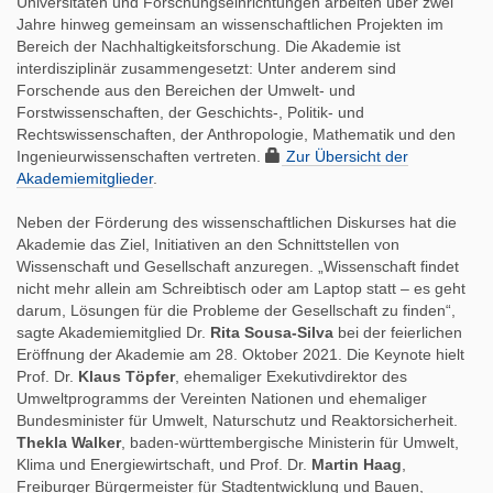
Universitäten und Forschungseinrichtungen arbeiten über zwei
r
t
Jahre hinweg gemeinsam an wissenschaftlichen Projekten im
i
i
Bereich der Nachhaltigkeitsforschung. Die Akademie ist
f
o
interdisziplinär zusammengesetzt: Unter anderem sind
f
n
Forschende aus den Bereichen der Umwelt- und
e
Forstwissenschaften, der Geschichts-, Politik- und
n
Rechtswissenschaften, der Anthropologie, Mathematik und den
Ingenieurwissenschaften vertreten.
Zur Übersicht der
Akademiemitglieder
.
Neben der Förderung des wissenschaftlichen Diskurses hat die
Akademie das Ziel, Initiativen an den Schnittstellen von
Wissenschaft und Gesellschaft anzuregen. „Wissenschaft findet
nicht mehr allein am Schreibtisch oder am Laptop statt – es geht
darum, Lösungen für die Probleme der Gesellschaft zu finden“,
sagte Akademiemitglied Dr.
Rita Sousa-Silva
bei der feierlichen
Eröffnung der Akademie am 28. Oktober 2021. Die Keynote hielt
Prof. Dr.
Klaus Töpfer
, ehemaliger Exekutivdirektor des
Umweltprogramms der Vereinten Nationen und ehemaliger
Bundesminister für Umwelt, Naturschutz und Reaktorsicherheit.
Thekla Walker
, baden-württembergische Ministerin für Umwelt,
Klima und Energiewirtschaft, und Prof. Dr.
Martin Haag
,
Freiburger Bürgermeister für Stadtentwicklung und Bauen,