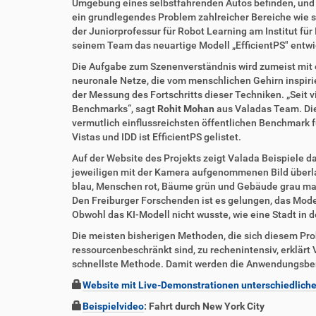
t
e
Umgebung eines selbstfahrenden Autos befinden, und w
z
l
ein grundlegendes Problem zahlreicher Bereiche wie s
u
a
der Juniorprofessur für Robot Learning am Institut für
g
k
seinem Team das neuartige Modell „EfficientPS" entwick
r
t
Die Aufgabe zum Szenenverständnis wird zumeist mit e
i
i
neuronale Netze, die vom menschlichen Gehirn inspirie
f
o
der Messung des Fortschritts dieser Techniken. „Seit
f
n
Benchmarks“, sagt
Rohit Mohan
aus Valadas Team. Die
e
vermutlich einflussreichsten öffentlichen Benchmark
n
Vistas und IDD ist EfficientPS gelistet.
Auf der Website des Projekts zeigt Valada Beispiele 
jeweiligen mit der Kamera aufgenommenen Bild überlag
blau, Menschen rot, Bäume grün und Gebäude grau mark
Den Freiburger Forschenden ist es gelungen, das Model
Obwohl das KI-Modell nicht wusste, wie eine Stadt in 
Die meisten bisherigen Methoden, die sich diesem Pr
ressourcenbeschränkt sind, zu rechenintensiv, erklärt V
schnellste Methode. Damit werden die Anwendungsberei
Website mit Live-Demonstrationen unterschiedliche
Beispielvideo
: Fahrt durch New York City