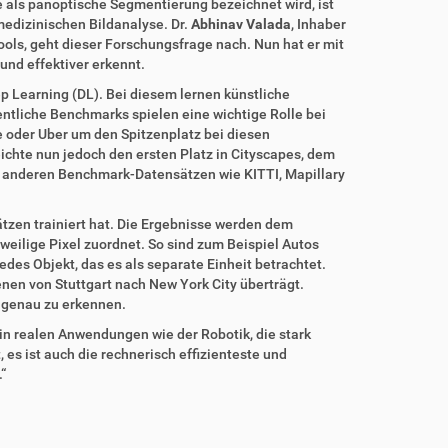
 als panoptische Segmentierung bezeichnet wird, ist
medizinischen Bildanalyse. Dr.
Abhinav Valada
, Inhaber
Tools, geht dieser Forschungsfrage nach. Nun hat er mit
 und effektiver erkennt.
 Learning (DL). Bei diesem lernen künstliche
entliche Benchmarks spielen eine wichtige Rolle bei
 oder Uber um den Spitzenplatz bei diesen
chte nun jedoch den ersten Platz in Cityscapes, dem
 anderen Benchmark-Datensätzen wie KITTI, Mapillary
tzen trainiert hat. Die Ergebnisse werden dem
eilige Pixel zuordnet. So sind zum Beispiel Autos
es Objekt, das es als separate Einheit betrachtet.
enen von Stuttgart nach New York City überträgt.
y genau zu erkennen.
n realen Anwendungen wie der Robotik, die stark
 es ist auch die rechnerisch effizienteste und
“