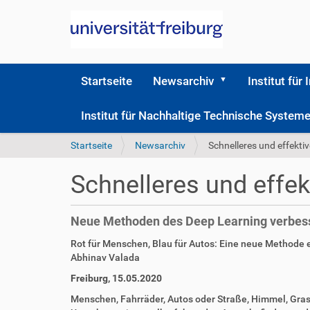
Startseite
Newsarchiv
Institut für 
Institut für Nachhaltige Technische Syste
S
Startseite
Newsarchiv
Schnelleres und effekti
i
e
Schnelleres und effe
s
i
n
Neue Methoden des Deep Learning verbes
d
h
D
A
Rot für Menschen, Blau für Autos: Eine neue Methode er
i
i
r
Abhinav Valada
e
r
t
Freiburg, 15.05.2020
r
e
i
k
k
Menschen, Fahrräder, Autos oder Straße, Himmel, Gras