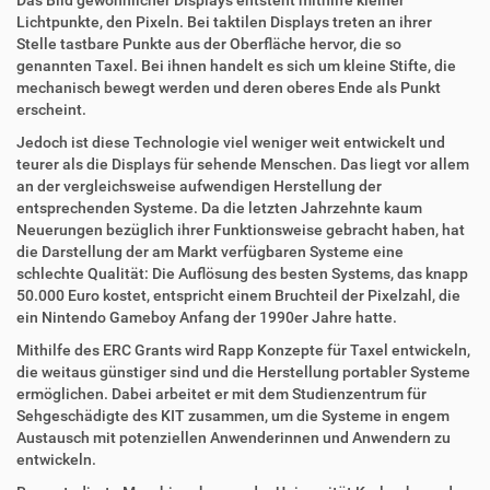
Das Bild gewöhnlicher Displays entsteht mithilfe kleiner
f
o
Lichtpunkte, den Pixeln. Bei taktilen Displays treten an ihrer
f
n
Stelle tastbare Punkte aus der Oberfläche hervor, die so
e
genannten Taxel. Bei ihnen handelt es sich um kleine Stifte, die
n
mechanisch bewegt werden und deren oberes Ende als Punkt
erscheint.
Jedoch ist diese Technologie viel weniger weit entwickelt und
teurer als die Displays für sehende Menschen. Das liegt vor allem
an der vergleichsweise aufwendigen Herstellung der
entsprechenden Systeme. Da die letzten Jahrzehnte kaum
Neuerungen bezüglich ihrer Funktionsweise gebracht haben, hat
die Darstellung der am Markt verfügbaren Systeme eine
schlechte Qualität: Die Auflösung des besten Systems, das knapp
50.000 Euro kostet, entspricht einem Bruchteil der Pixelzahl, die
ein Nintendo Gameboy Anfang der 1990er Jahre hatte.
Mithilfe des ERC Grants wird Rapp Konzepte für Taxel entwickeln,
die weitaus günstiger sind und die Herstellung portabler Systeme
ermöglichen. Dabei arbeitet er mit dem Studienzentrum für
Sehgeschädigte des KIT zusammen, um die Systeme in engem
Austausch mit potenziellen Anwenderinnen und Anwendern zu
entwickeln.