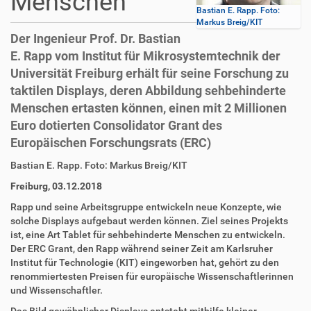
Menschen
Bastian E. Rapp. Foto:
Markus Breig/KIT
Der Ingenieur Prof. Dr. Bastian
E. Rapp vom Institut für Mikrosystemtechnik der
Universität Freiburg erhält für seine Forschung zu
taktilen Displays, deren Abbildung sehbehinderte
Menschen ertasten können, einen mit 2 Millionen
Euro dotierten Consolidator Grant des
Europäischen Forschungsrats (ERC)
D
A
Bastian E. Rapp. Foto: Markus Breig/KIT
i
r
Freiburg, 03.12.2018
r
t
e
i
Rapp und seine Arbeitsgruppe entwickeln neue Konzepte, wie
k
k
solche Displays aufgebaut werden können. Ziel seines Projekts
t
e
ist, eine Art Tablet für sehbehinderte Menschen zu entwickeln.
z
l
Der ERC Grant, den Rapp während seiner Zeit am Karlsruher
u
a
Institut für Technologie (KIT) eingeworben hat, gehört zu den
g
k
renommiertesten Preisen für europäische Wissenschaftlerinnen
r
t
und Wissenschaftler.
i
i