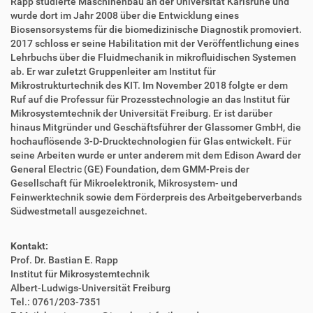
Rapp studierte Maschinenbau an der Universität Karlsruhe und
wurde dort im Jahr 2008 über die Entwicklung eines
Biosensorsystems für die biomedizinische Diagnostik promoviert.
2017 schloss er seine Habilitation mit der Veröffentlichung eines
Lehrbuchs über die Fluidmechanik in mikrofluidischen Systemen
ab. Er war zuletzt Gruppenleiter am Institut für
Mikrostrukturtechnik des KIT. Im November 2018 folgte er dem
Ruf auf die Professur für Prozesstechnologie an das Institut für
Mikrosystemtechnik der Universität Freiburg. Er ist darüber
hinaus Mitgründer und Geschäftsführer der Glassomer GmbH, die
hochauflösende 3-D-Drucktechnologien für Glas entwickelt. Für
seine Arbeiten wurde er unter anderem mit dem Edison Award der
General Electric (GE) Foundation, dem GMM-Preis der
Gesellschaft für Mikroelektronik, Mikrosystem- und
Feinwerktechnik sowie dem Förderpreis des Arbeitgeberverbands
Südwestmetall ausgezeichnet.
Kontakt:
Prof. Dr. Bastian E. Rapp
Institut für Mikrosystemtechnik
Albert-Ludwigs-Universität Freiburg
Tel.: 0761/203-7351