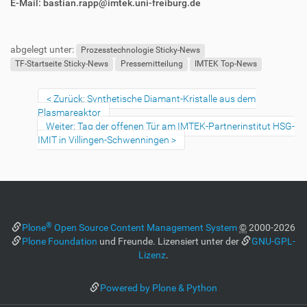
E-Mail: bastian.rapp@imtek.uni-freiburg.de
F
B
u
e
abgelegt unter:
ß
n
Prozesstechnologie Sticky-News
z
u
TF-Startseite Sticky-News
Pressemitteilung
IMTEK Top-News
e
t
i
z
Zurück: Synthetische Diamant-Kristalle aus dem
l
e
Plasmareaktor
e
r
Weiter: Tag der offenen Tür am IMTEK-Partnerinstitut HSG-
s
IMIT in Villingen-Schwenningen
p
e
z
i
f
i
®
Plone
Open Source Content Management System
©
2000-2026
s
Plone Foundation
und Freunde. Lizensiert unter der
GNU-GPL-
c
Lizenz
.
h
e
W
Powered by Plone & Python
e