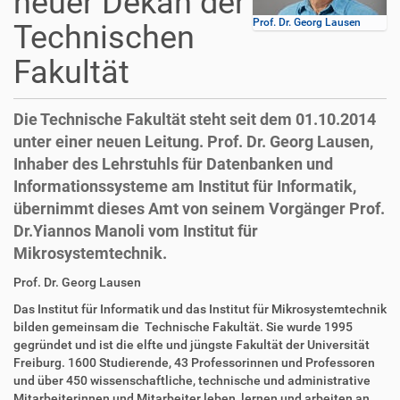
neuer Dekan der
Prof. Dr. Georg Lausen
Technischen
Fakultät
Die Technische Fakultät steht seit dem 01.10.2014
unter einer neuen Leitung. Prof. Dr. Georg Lausen,
Inhaber des Lehrstuhls für Datenbanken und
Informationssysteme am Institut für Informatik,
übernimmt dieses Amt von seinem Vorgänger Prof.
Dr.Yiannos Manoli vom Institut für
Mikrosystemtechnik.
D
A
Prof. Dr. Georg Lausen
i
r
Das Institut für Informatik und das Institut für Mikrosystemtechnik
r
t
bilden gemeinsam die Technische Fakultät. Sie wurde 1995
e
i
gegründet und ist die elfte und jüngste Fakultät der Universität
k
k
Freiburg. 1600 Studierende, 43 Professorinnen und Professoren
t
e
und über 450 wissenschaftliche, technische und administrative
z
l
Mitarbeiterinnen und Mitarbeiter leben, lernen und arbeiten an