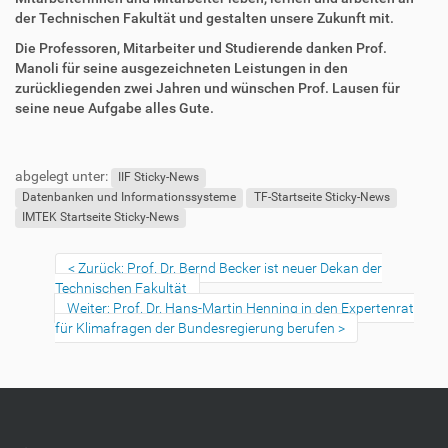
u
a
der Technischen Fakultät und gestalten unsere Zukunft mit.
g
k
r
t
Die Professoren, Mitarbeiter und Studierende danken Prof.
i
i
Manoli für seine ausgezeichneten Leistungen in den
f
o
zurückliegenden zwei Jahren und wünschen Prof. Lausen für
f
n
seine neue Aufgabe alles Gute.
e
F
B
n
u
e
abgelegt unter:
ß
n
IIF Sticky-News
z
u
Datenbanken und Informationssysteme
TF-Startseite Sticky-News
e
t
IMTEK Startseite Sticky-News
i
z
l
e
Zurück: Prof. Dr. Bernd Becker ist neuer Dekan der
e
r
Technischen Fakultät
s
Weiter: Prof. Dr. Hans-Martin Henning in den Expertenrat
p
für Klimafragen der Bundesregierung berufen
e
z
i
f
i
s