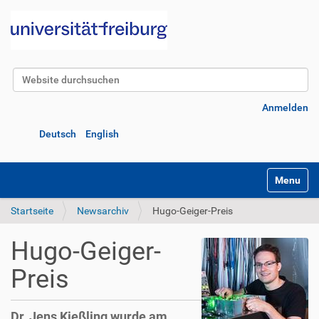
Website durchsuchen
Erweiterte Suche…
Anmelden
Deutsch
English
Navigatio
Startseite
Newsarchiv
Hugo-Geiger-Preis
Hugo-Geiger-
Preis
Dr. Jens Kießling wurde am