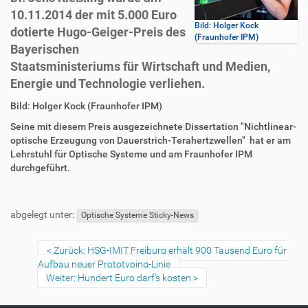
10.11.2014 der mit 5.000 Euro
Bild: Holger Kock
dotierte Hugo-Geiger-Preis des
(Fraunhofer IPM)
Bayerischen
Staatsministeriums für Wirtschaft und Medien,
Energie und Technologie verliehen.
D
A
Bild: Holger Kock (Fraunhofer IPM)
i
r
Seine mit diesem Preis ausgezeichnete Dissertation "Nichtlinear-
r
t
optische Erzeugung von Dauerstrich-Terahertzwellen" hat er am
e
i
Lehrstuhl für Optische Systeme und am Fraunhofer IPM
k
k
durchgeführt.
t
e
z
l
F
B
u
a
u
e
abgelegt unter:
g
k
ß
n
Optische Systeme Sticky-News
r
t
z
u
i
i
e
t
Zurück: HSG-IMIT Freiburg erhält 900 Tausend Euro für
f
o
i
z
Aufbau neuer Prototyping-Linie
f
n
l
e
Weiter: Hundert Euro darf’s kosten
e
e
r
n
s