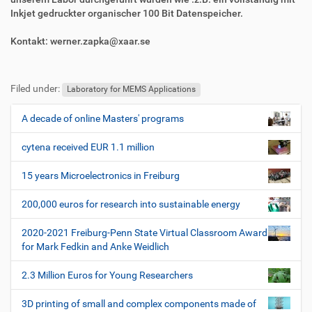
Inkjet gedruckter organischer 100 Bit Datenspeicher.
Kontakt: werner.zapka@xaar.se
F
B
u
e
Filed under:
ß
n
Laboratory for MEMS Applications
z
u
e
t
A decade of online Masters' programs
N
i
z
a
l
e
cytena received EUR 1.1 million
v
e
r
i
s
15 years Microelectronics in Freiburg
p
g
e
200,000 euros for research into sustainable energy
a
z
t
i
2020-2021 Freiburg-Penn State Virtual Classroom Award
i
f
for Mark Fedkin and Anke Weidlich
i
o
s
2.3 Million Euros for Young Researchers
n
c
h
3D printing of small and complex components made of