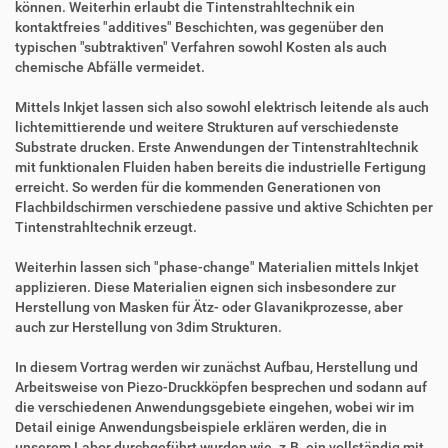
können. Weiterhin erlaubt die Tintenstrahltechnik ein
kontaktfreies "additives" Beschichten, was gegenüber den
typischen "subtraktiven" Verfahren sowohl Kosten als auch
chemische Abfälle vermeidet.
Mittels Inkjet lassen sich also sowohl elektrisch leitende als auch
lichtemittierende und weitere Strukturen auf verschiedenste
Substrate drucken. Erste Anwendungen der Tintenstrahltechnik
mit funktionalen Fluiden haben bereits die industrielle Fertigung
erreicht. So werden für die kommenden Generationen von
Flachbildschirmen verschiedene passive und aktive Schichten per
Tintenstrahltechnik erzeugt.
Weiterhin lassen sich "phase-change" Materialien mittels Inkjet
applizieren. Diese Materialien eignen sich insbesondere zur
Herstellung von Masken für Ätz- oder Glavanikprozesse, aber
auch zur Herstellung von 3dim Strukturen.
In diesem Vortrag werden wir zunächst Aufbau, Herstellung und
Arbeitsweise von Piezo-Druckköpfen besprechen und sodann auf
die verschiedenen Anwendungsgebiete eingehen, wobei wir im
Detail einige Anwendungsbeispiele erklären werden, die in
unserem Labor durchgeführt wurden wie .z.B. ein vollständig mit