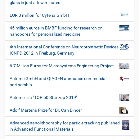
e
glass in just a few minutes
W
e
EUR 3 million for Cytena GmbH
r
k
45 million euros in BMBF funding for research on
z
nanopores for personalized medicine
e
u
4th International Conference on Neuroprosthetic Devices
g
ICNPD-2012 in Freiburg, Germany
e
6.7 Million Euros for Microsystems Engineering Project
Actome GmbH and QIAGEN announce commercial
partnership
Actome is a "TOP 50 Start-up 2019"
Adolf Martens Prize for Dr. Can Dincer
Advanced nanolithography for particle tracking published
in Advanced Functional Materials