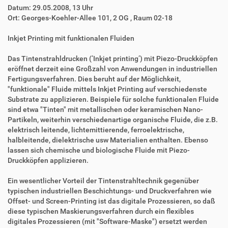
D
A
Datum: 29.05.2008, 13 Uhr
i
r
Ort: Georges-Koehler-Allee 101, 2 OG , Raum 02-18
r
t
e
i
Inkjet Printing mit funktionalen Fluiden
k
k
t
e
Das Tintenstrahldrucken (’Inkjet printing’) mit Piezo-Druckköpfen
z
l
eröffnet derzeit eine Großzahl von Anwendungen in industriellen
u
a
Fertigungsverfahren. Dies beruht auf der Möglichkeit,
g
k
"funktionale" Fluide mittels Inkjet Printing auf verschiedenste
r
t
Substrate zu applizieren. Beispiele für solche funktionalen Fluide
i
i
sind etwa "Tinten" mit metallischen oder keramischen Nano-
f
o
Partikeln, weiterhin verschiedenartige organische Fluide, die z.B.
f
n
elektrisch leitende, lichtemittierende, ferroelektrische,
e
halbleitende, dielektrische usw Materialien enthalten. Ebenso
n
lassen sich chemische und biologische Fluide mit Piezo-
Druckköpfen applizieren.
Ein wesentlicher Vorteil der Tintenstrahltechnik gegenüber
typischen industriellen Beschichtungs- und Druckverfahren wie
Offset- und Screen-Printing ist das digitale Prozessieren, so daß
diese typischen Maskierungsverfahren durch ein flexibles
digitales Prozessieren (mit "Software-Maske") ersetzt werden