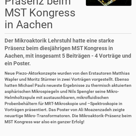
Präsenz beim
MST Kongress
in Aachen
Der Mikroaktorik Lehrstuhl hatte eine starke
Präsenz beim diesjährigen MST Kongress in
Aachen, mit insgesamt 5 Beiträgen - 4 Vorträge und
ein Poster.
D
A
Neue Piezo-Aktorkonzepte wurden von den Erstautoren Matthias
i
r
Wapler und Moritz Stürmer in zwei Vorträgen vorgestellt. Ebenso
r
t
hatten Michael Pauls neueste Ergebnisse zu thermisch aktuierten
e
i
asphärischen Mikrospiegeln und Nils Spengler seine Mikro-
k
k
Helmholtzspule mit austauschbaren, mikrofluidischen
t
e
Probenbehältern für MRT-Mikroskopie und –Spektroskopie in
z
l
Vorträgen präsentiert. Das Poster von Ali Moazenzadeh zeigte
u
a
neuartige Mikro-Transformatoren. Die Mikroaktorik-Präsenz beim
g
k
MST Kongress war also ein ganzer Erfolg!
r
t
F
B
i
i