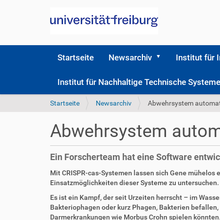
Startseite
Newsarchiv
Institut für 
Institut für Nachhaltige Technische Syste
S
Startseite
Newsarchiv
Abwehrsystem automati
i
e
Abwehrsystem automa
s
i
n
Ein Forscherteam hat eine Software entwick
d
h
D
A
Mit CRISPR-cas-Systemen lassen sich Gene mühelos edi
i
i
r
Einsatzmöglichkeiten dieser Systeme zu untersuchen. 
e
r
t
Es ist ein Kampf, der seit Urzeiten herrscht – im Was
r
e
i
Bakteriophagen oder kurz Phagen, Bakterien befallen,
k
k
Darmerkrankungen wie Morbus Crohn spielen könnten. 