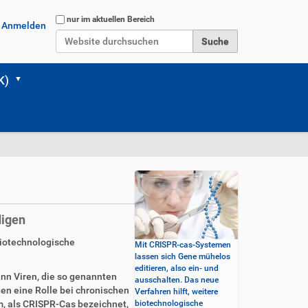
Website durchsuchen
nur im aktuellen Bereich
Anmelden
Erweiterte Suche…
K)
digen
biotechnologische
Mit CRISPR-cas-Systemen
lassen sich Gene mühelos
editieren, also ein- und
enn Viren, die so genannten
ausschalten. Das neue
en eine Rolle bei chronischen
Verfahren hilft, weitere
, als CRISPR-Cas bezeichnet,
biotechnologische