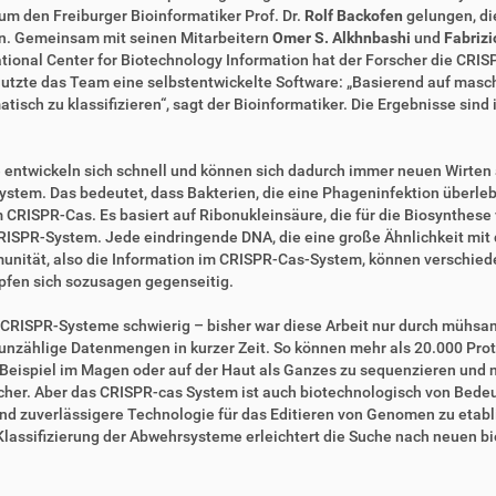
um den Freiburger Bioinformatiker Prof. Dr.
Rolf Backofen
gelungen, di
en. Gemeinsam mit seinen Mitarbeitern
Omer S. Alkhnbashi
und
Fabrizi
ional Center for Biotechnology Information hat der Forscher die CRI
nutzte das Team eine selbstentwickelte Software: „Basierend auf masc
h zu klassifizieren“, sagt der Bioinformatiker. Die Ergebnisse sind i
e entwickeln sich schnell und können sich dadurch immer neuen Wirten
stem. Das bedeutet, dass Bakterien, die eine Phageninfektion überleb
CRISPR-Cas. Es basiert auf Ribonukleinsäure, die für die Biosynthese v
 CRISPR-System. Jede eindringende DNA, die eine große Ähnlichkeit mit
nität, also die Information im CRISPR-Cas-System, können verschied
mpfen sich sozusagen gegenseitig.
ner CRISPR-Systeme schwierig – bisher war diese Arbeit nur durch müh
 unzählige Datenmengen in kurzer Zeit. So können mehr als 20.000 Pro
m Beispiel im Magen oder auf der Haut als Ganzes zu sequenzieren un
cher. Aber das CRISPR-cas System ist auch biotechnologisch von Bedeu
d zuverlässigere Technologie für das Editieren von Genomen zu etabli
e Klassifizierung der Abwehrsysteme erleichtert die Suche nach neuen 