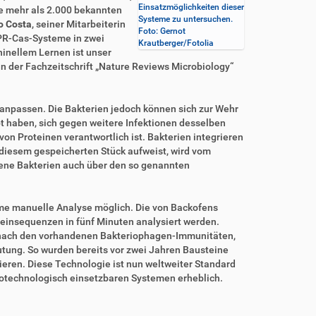
Einsatzmöglichkeiten dieser
e mehr als 2.000 bekannten
Systeme zu untersuchen.
o Costa
, seiner Mitarbeiterin
Foto: Gernot
SPR-Cas-Systeme in zwei
Krautberger/Fotolia
hinellem Lernen ist unser
n der Fachzeitschrift „Nature Reviews Microbiology“
 anpassen. Die Bakterien jedoch können sich zur Wehr
t haben, sich gegen weitere Infektionen desselben
on Proteinen verantwortlich ist. Bakterien integrieren
 diesem gespeicherten Stück aufweist, wird vom
ene Bakterien auch über den so genannten
same manuelle Analyse möglich. Die von Backofens
teinsequenzen in fünf Minuten analysiert werden.
d nach den vorhandenen Bakteriophagen-Immunitäten,
tung. So wurden bereits vor zwei Jahren Bausteine
eren. Diese Technologie ist nun weltweiter Standard
biotechnologisch einsetzbaren Systemen erheblich.