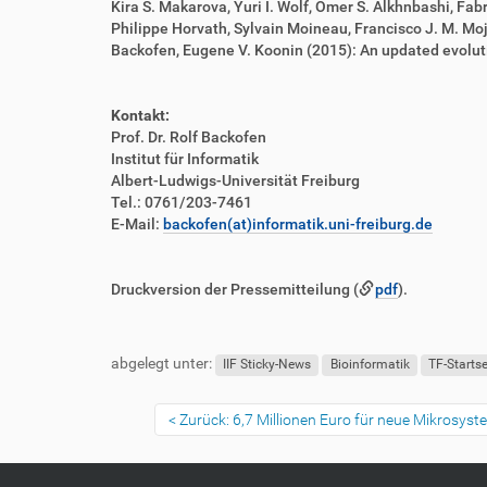
Kira S. Makarova, Yuri I. Wolf, Omer S. Alkhnbashi, Fab
Philippe Horvath, Sylvain Moineau, Francisco J. M. Moj
Backofen, Eugene V. Koonin (2015): An updated evolut
Kontakt:
Prof. Dr. Rolf Backofen
Institut für Informatik
Albert-Ludwigs-Universität Freiburg
Tel.: 0761/203-7461
E-Mail:
backofen(at)informatik.uni-freiburg.de
Druckversion der Pressemitteilung (
pdf
).
F
B
u
e
abgelegt unter:
ß
n
IIF Sticky-News
Bioinformatik
TF-Starts
z
u
e
t
Zurück: 6,7 Millionen Euro für neue Mikrosys
i
z
l
e
e
r