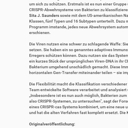
t
e
um sich zu schützen. Erstmals ist es nun einer Gruppe 
z
l
CRISPR-Abwehrsysteme von Bakterien zu klassifizier
u
a
Sita J. Saunders
sowie mit dem US-amerikanischen Nat
g
k
Klassen, fünf Typen und 16 Subtypen unterteilt. Dazu 
r
t
Programm imstande, jedes neue Abwehrsystem automatisc
i
i
erschienen.
f
o
f
n
Die Viren nutzen eine schwer zu schlagende Waffe: Si
e
setzen. Sie haben ein so genanntes adaptives Immunsy
n
Erregers schützen können. Dazu nutzen sie das System 
ein kurzes Stück der ursprünglichen Viren-DNA in ihr
Bakterium umgehend unschädlich gemacht. Diese Immu
horizontalen Gen-Transfer miteinander teilen – sie i
Die Flexibilität macht die Klassifikation verschiede
Team entwickelte Software verarbeitet und analysiert
„Insbesondere ist es nun auch möglich, Bakterien zu
also CRISPR-Systemen, zu untersuchen“, sagt der Fors
eines CRISPR-cas Systems kombiniert, um eine neue un
und hat die alten Verfahren fast komplett ersetzt. Di
Originalveröffentlichung: