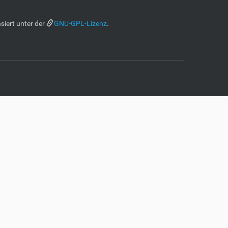
siert unter der
GNU-GPL-Lizenz
.