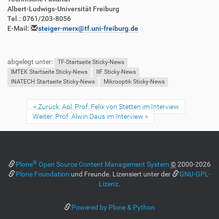
Albert-Ludwigs-Universität Freiburg
Tel.: 0761/203-8056
E-Mail:
steiger-merx@tf.uni-freiburg.de
abgelegt unter:
TF-Startseite Sticky-News
IMTEK Startseite Sticky-News
IIF Sticky-News
INATECH Startseite Sticky-News
Mikrooptik Sticky-News
Zurück: Apl. Prof. Felix von Stetten im Interview
Weiter: Prof. Alwin Daus im Interview
®
Plone
Open Source Content Management System
©
2000-2026
Plone Foundation
und Freunde. Lizensiert unter der
GNU-GPL-
Lizenz
.
Powered by Plone & Python