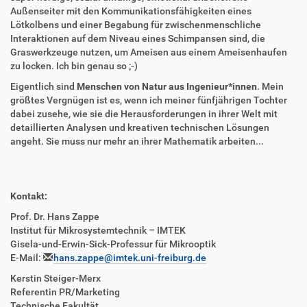
Außenseiter mit den Kommunikationsfähigkeiten eines
Lötkolbens und einer Begabung für zwischenmenschliche
Interaktionen auf dem Niveau eines Schimpansen sind, die
Graswerkzeuge nutzen, um Ameisen aus einem Ameisenhaufen
zu locken. Ich bin genau so ;-)
Eigentlich sind
Menschen von Natur aus Ingenieur*innen
. Mein
größtes Vergnügen ist es, wenn ich meiner fünfjährigen Tochter
dabei zusehe, wie sie die Herausforderungen in ihrer Welt mit
detaillierten Analysen und kreativen technischen Lösungen
angeht. Sie muss nur mehr an ihrer Mathematik arbeiten...
Kontakt:
Prof. Dr. Hans Zappe
Institut für Mikrosystemtechnik – IMTEK
Gisela-und-Erwin-Sick-Professur für Mikrooptik
E-Mail:
hans.zappe@imtek.uni-freiburg.de
Kerstin Steiger-Merx
Referentin PR/Marketing
Technische Fakultät