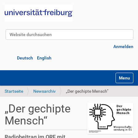
Website durchsuchen
Erweiterte Suche…
Anmelden
Deutsch
English
Navigatio
Startseite
Newsarchiv
„Der gechipte Mensch“
„Der gechipte
Mensch“
Radiobeitrag im ORF mit