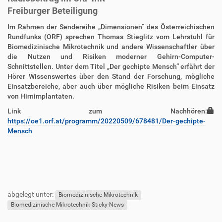
Freiburger Beteiligung
D
A
Im Rahmen der Sendereihe „Dimensionen“ des Österreichischen
i
r
Rundfunks (ORF) sprechen Thomas Stieglitz vom Lehrstuhl für
r
t
Biomedizinische Mikrotechnik und andere Wissenschaftler über
e
i
die Nutzen und Risiken moderner Gehirn-Computer-
k
k
Schnittstellen. Unter dem Titel „Der gechipte Mensch“ erfährt der
t
e
Hörer Wissenswertes über den Stand der Forschung, mögliche
z
l
Einsatzbereiche, aber auch über mögliche Risiken beim Einsatz
u
a
von Hirnimplantaten.
g
k
Link zum Nachhören:
r
t
https://oe1.orf.at/programm/20220509/678481/Der-gechipte-
i
i
Mensch
f
o
f
n
e
n
F
B
u
e
abgelegt unter:
ß
n
Biomedizinische Mikrotechnik
z
u
Biomedizinische Mikrotechnik Sticky-News
e
t