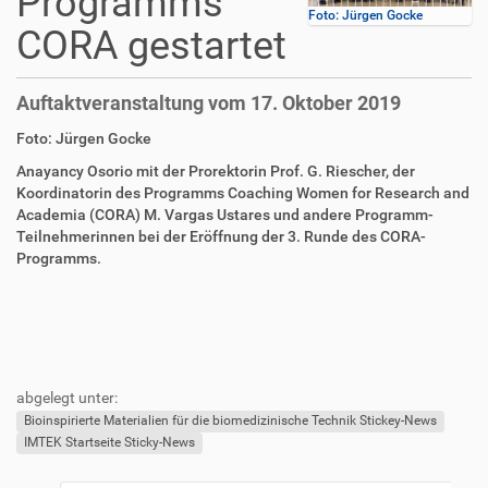
Programms
Foto: Jürgen Gocke
CORA gestartet
Auftaktveranstaltung vom 17. Oktober 2019
D
A
Foto: Jürgen Gocke
i
r
Anayancy Osorio mit der Prorektorin Prof. G. Riescher, der
r
t
Koordinatorin des Programms Coaching Women for Research and
e
i
Academia (CORA) M. Vargas Ustares und andere Programm-
k
k
Teilnehmerinnen bei der Eröffnung der 3. Runde des CORA-
t
e
Programms.
z
l
u
a
g
k
r
t
i
i
F
B
f
o
u
e
abgelegt unter:
f
n
ß
n
e
z
u
Bioinspirierte Materialien für die biomedizinische Technik Stickey-News
n
e
t
IMTEK Startseite Sticky-News
i
z
l
e