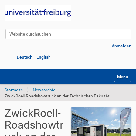
Website durchsuchen
Erweiterte Suche…
Anmelden
Deutsch
English
Navigatio
Startseite
Newsarchiv
ZwickRoell-Roadshowtruck an der Technischen Fakultät
ZwickRoell-
Roadshowtr