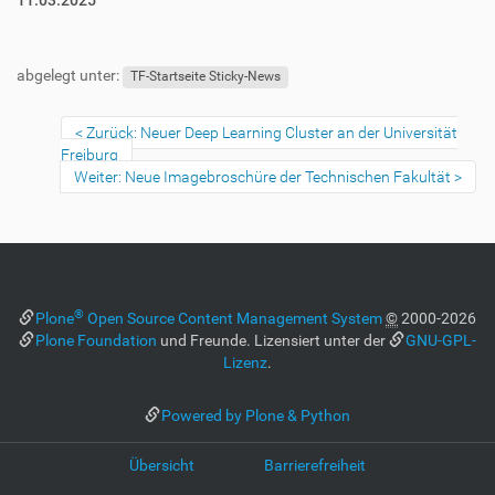
11.03.2025
abgelegt unter:
TF-Startseite Sticky-News
Zurück: Neuer Deep Learning Cluster an der Universität
Freiburg
Weiter: Neue Imagebroschüre der Technischen Fakultät
®
Plone
Open Source Content Management System
©
2000-2026
Plone Foundation
und Freunde. Lizensiert unter der
GNU-GPL-
Lizenz
.
Powered by Plone & Python
Übersicht
Barrierefreiheit