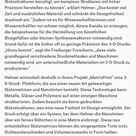
Stützstrukturen benötigt, um komplexe Strukturen mit hoher
Präzision herstellen zu können“, erklärt Helmer. „Das kostet viel
Zeit und zusätzliches Material und schränkt die Designfreiheit
drastisch ein.“ Zudem ist es für Wissenschaftlerinnen und
Wissenschaftler nur schwer möglich, dünne Kanäle zu erzeugen,
die beispielweise für die Herstellung von künstlichen
Blutgefäßen oder kleinen Synthesereaktoren notwendig sind.
Grund dafür ist die bisher oft zu geringe Präzision des 3-D-Drucks.
„Hinzu kommt“, sagt die Freiburger Forscherin, „dass viele
grundlegend verschiedene Druckmethoden und Maschinen
notwendig sind, um unterschiedliche Materialien im 3-D-Druck zu
produzieren.“
Helmer entwickelt deshalb in ihrem Projekt „MatrixPrint“ eine 3-
D-Druck- Plattform, die aus einer neuen Art geleeartiger
Stützmatrices und Nanotinten besteht. Diese Technologie kann
Metalle, Gläser und Polymere auf einer einzigen Maschine
strukturieren. Zudem braucht sie keine gedruckten
Stützstrukturen, was eine neue Freiheit im Design ermöglicht. Der
Druck erfolgt über ein System, bei dem Helmer die Nanotinten
über ein feines Röhrchen in eine Matrix einbringt. Diese neu
entwickelten Stützmatrices können die eingespritzte Tinte trotz
Dichteunterschieden und Volumenzuwachs in Form halten.