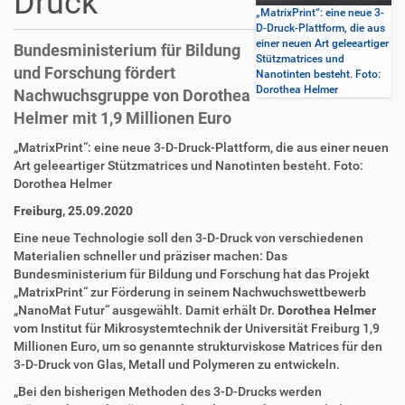
Druck
„MatrixPrint“: eine neue 3-
D-Druck-Plattform, die aus
einer neuen Art geleeartiger
Bundesministerium für Bildung
Stützmatrices und
und Forschung fördert
Nanotinten besteht. Foto:
Dorothea Helmer
Nachwuchsgruppe von Dorothea
Helmer mit 1,9 Millionen Euro
D
A
„MatrixPrint“: eine neue 3-D-Druck-Plattform, die aus einer neuen
i
r
Art geleeartiger Stützmatrices und Nanotinten besteht. Foto:
r
t
Dorothea Helmer
e
i
Freiburg, 25.09.2020
k
k
t
e
Eine neue Technologie soll den 3-D-Druck von verschiedenen
z
l
Materialien schneller und präziser machen: Das
u
a
Bundesministerium für Bildung und Forschung hat das Projekt
g
k
„MatrixPrint“ zur Förderung in seinem Nachwuchswettbewerb
r
t
„NanoMat Futur“ ausgewählt. Damit erhält Dr.
Dorothea Helmer
i
i
vom Institut für Mikrosystemtechnik der Universität Freiburg 1,9
f
o
Millionen Euro, um so genannte strukturviskose Matrices für den
f
n
3-D-Druck von Glas, Metall und Polymeren zu entwickeln.
e
„Bei den bisherigen Methoden des 3-D-Drucks werden
n