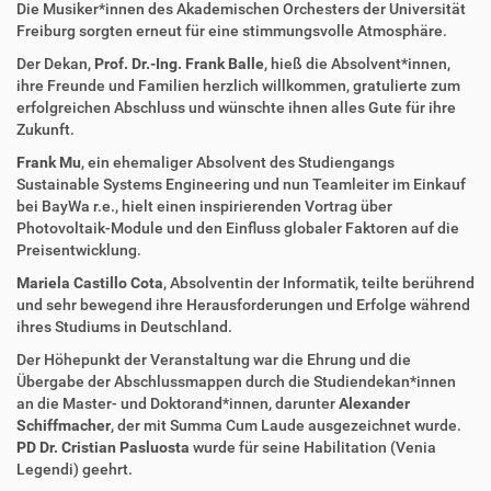
Die Musiker*innen des Akademischen Orchesters der Universität
Freiburg sorgten erneut für eine stimmungsvolle Atmosphäre.
Der Dekan,
Prof. Dr.-Ing. Frank Balle
, hieß die Absolvent*innen,
ihre Freunde und Familien herzlich willkommen, gratulierte zum
erfolgreichen Abschluss und wünschte ihnen alles Gute für ihre
Zukunft.
Frank Mu
, ein ehemaliger Absolvent des Studiengangs
Sustainable Systems Engineering und nun Teamleiter im Einkauf
bei BayWa r.e., hielt einen inspirierenden Vortrag über
Photovoltaik-Module und den Einfluss globaler Faktoren auf die
Preisentwicklung.
Mariela Castillo Cota
, Absolventin der Informatik, teilte berührend
und sehr bewegend ihre Herausforderungen und Erfolge während
ihres Studiums in Deutschland.
Der Höhepunkt der Veranstaltung war die Ehrung und die
Übergabe der Abschlussmappen durch die Studiendekan*innen
an die Master- und Doktorand*innen, darunter
Alexander
Schiffmacher
, der mit Summa Cum Laude ausgezeichnet wurde.
PD Dr. Cristian Pasluosta
wurde für seine Habilitation (Venia
Legendi) geehrt.