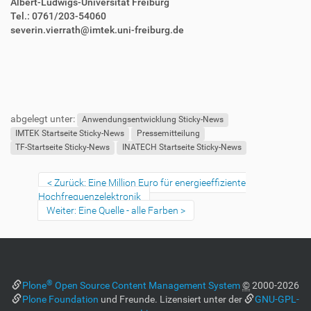
Albert-Ludwigs-Universität Freiburg
Tel.: 0761/203-54060
severin.vierrath@imtek.uni-freiburg.de
F
B
u
e
abgelegt unter:
ß
n
Anwendungsentwicklung Sticky-News
z
u
IMTEK Startseite Sticky-News
Pressemitteilung
e
t
TF-Startseite Sticky-News
INATECH Startseite Sticky-News
i
z
l
e
Zurück: Eine Million Euro für energieeffiziente
e
r
Hochfrequenzelektronik
s
Weiter: Eine Quelle - alle Farben
p
e
z
i
f
®
Plone
Open Source Content Management System
©
2000-2026
i
Plone Foundation
und Freunde. Lizensiert unter der
GNU-GPL-
s