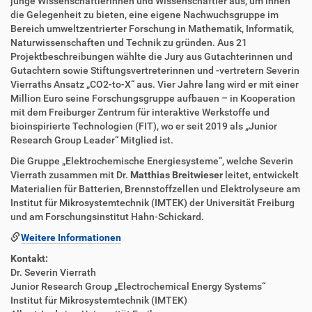
junge Wissenschaftlerinnen und Wissenschaftler aus, um ihnen
die Gelegenheit zu bieten, eine eigene Nachwuchsgruppe im
Bereich umweltzentrierter Forschung in Mathematik, Informatik,
Naturwissenschaften und Technik zu gründen. Aus 21
Projektbeschreibungen wählte die Jury aus Gutachterinnen und
Gutachtern sowie Stiftungsvertreterinnen und -vertretern Severin
Vierraths Ansatz „CO2-to-X“ aus. Vier Jahre lang wird er mit einer
Million Euro seine Forschungsgruppe aufbauen – in Kooperation
mit dem Freiburger Zentrum für interaktive Werkstoffe und
bioinspirierte Technologien (FIT), wo er seit 2019 als „Junior
Research Group Leader“ Mitglied ist.
Die Gruppe „Elektrochemische Energiesysteme“, welche Severin
Vierrath zusammen mit Dr.
Matthias Breitwieser
leitet, entwickelt
Materialien für Batterien, Brennstoffzellen und Elektrolyseure am
Institut für Mikrosystemtechnik (IMTEK) der Universität Freiburg
und am Forschungsinstitut Hahn-Schickard.
Weitere Informationen
Kontakt:
Dr. Severin Vierrath
Junior Research Group „Electrochemical Energy Systems“
Institut für Mikrosystemtechnik (IMTEK)