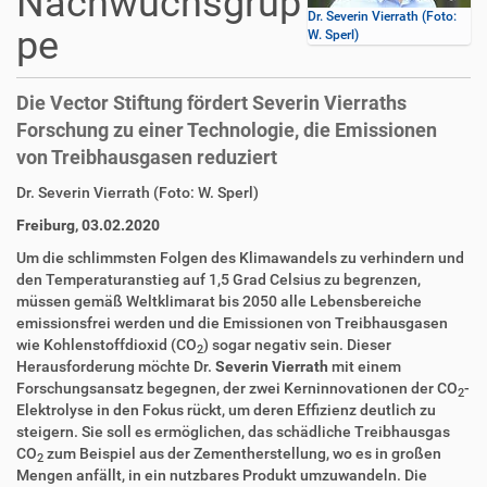
Nachwuchsgrup
Dr. Severin Vierrath (Foto:
pe
W. Sperl)
Die Vector Stiftung fördert Severin Vierraths
Forschung zu einer Technologie, die Emissionen
von Treibhausgasen reduziert
D
A
Dr. Severin Vierrath (Foto: W. Sperl)
i
r
Freiburg, 03.02.2020
r
t
e
i
Um die schlimmsten Folgen des Klimawandels zu verhindern und
k
k
den Temperaturanstieg auf 1,5 Grad Celsius zu begrenzen,
t
e
müssen gemäß Weltklimarat bis 2050 alle Lebensbereiche
z
l
emissionsfrei werden und die Emissionen von Treibhausgasen
u
a
wie Kohlenstoffdioxid (CO
) sogar negativ sein. Dieser
2
g
k
Herausforderung möchte Dr.
Severin Vierrath
mit einem
r
t
Forschungsansatz begegnen, der zwei Kerninnovationen der CO
-
2
i
i
Elektrolyse in den Fokus rückt, um deren Effizienz deutlich zu
f
o
steigern. Sie soll es ermöglichen, das schädliche Treibhausgas
f
n
CO
zum Beispiel aus der Zementherstellung, wo es in großen
2
e
Mengen anfällt, in ein nutzbares Produkt umzuwandeln. Die