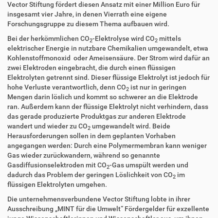
n
Vector Stiftung fördert diesen Ansatz mit einer Million Euro für
insgesamt vier Jahre, in denen Vierrath eine eigene
Forschungsgruppe zu diesem Thema aufbauen wird.
Bei der herkömmlichen CO
-Elektrolyse wird CO
mittels
2
2
elektrischer Energie in nutzbare Chemikalien umgewandelt, etwa
Kohlenstoffmonoxid oder Ameisensäure. Der Strom wird dafür an
zwei Elektroden eingebracht, die durch einen flüssigen
Elektrolyten getrennt sind. Dieser flüssige Elektrolyt ist jedoch für
hohe Verluste verantwortlich, denn CO
ist nur in geringen
2
Mengen darin löslich und kommt so schwerer an die Elektrode
ran. Außerdem kann der flüssige Elektrolyt nicht verhindern, dass
das gerade produzierte Produktgas zur anderen Elektrode
wandert und wieder zu CO
umgewandelt wird. Beide
2
Herausforderungen sollen in dem geplanten Vorhaben
angegangen werden: Durch eine Polymermembran kann weniger
Gas wieder zurückwandern, während so genannte
Gasdiffusionselektroden mit CO
-Gas umspült werden und
2
dadurch das Problem der geringen Löslichkeit von CO
im
2
flüssigen Elektrolyten umgehen.
Die unternehmensverbundene Vector Stiftung lobte in ihrer
Ausschreibung „MINT für die Umwelt“ Fördergelder für exzellente