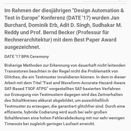
Im Rahmen der diesjährigen "Design Automation &
Test in Europe" Konferenz (DATE '17) wurden Jan
Burchard, Dominik Erb, Adit D. Singh, Sudhakar M.
Reddy und Prof. Bernd Becker (Professur für
Rechnerarchitektur) mit dem Best Paper Award
ausgezeichnet.
D
A
DATE '17 BPA Ceremony
i
r
Bisherige Methoden zur Erkennung von dauerhaft nicht leitenden
r
t
Transistoren beachten in der Regel nicht die Problematik von
e
i
Glitches, die ein Testmuster invalidieren können. In dem in dieser
k
k
Arbeit mit dem Titel "Fast and Waveform-Accurate Hazard-Aware
t
e
SAT-Based TSOF ATPG" vorgestellten SAT-basierten Verfahren
z
l
zur Erzeugung von Testmustern dagegen wird das Zeitverhalten
u
a
des Schaltkreises akkurat abgebildet, um ausschließlich
g
k
Testmuster zu erzeugen, die garantiert glitchfrei sind. Durch eine
r
t
effiziente, hybride Codierung wird auch bei sehr großen
i
i
Schaltkreisen eine hohen Fehlerabdeckung mit nur sehr wenigen
f
o
Timeouts bei zugleich geringer Laufzeit erreicht.
f
n