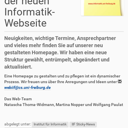
der neuen
Informatik-
Webseite
Neuigkeiten, wichtige Termine, Ansprechpartner
und vieles mehr finden Sie auf unserer neu
gestalteten Homepage. Wir haben eine neue
Struktur gewählt, entrümpelt, abgeändert und
aktualisiert.
D
A
Eine Homepage zu gestalten und zu pflegen ist ein dynamischer
i
r
Prozess. Wir freuen uns über Ihre Anregungen und Ideen unter
r
t
webiif@cs.uni-freiburg.de
e
i
k
k
Das Web-Team
t
e
Natascha Thoma-Widmann, Martina Nopper und Wolfgang Paulat
z
l
F
B
u
a
u
e
g
k
abgelegt unter:
ß
n
Institut für Informatik
IIF Sticky-News
r
t