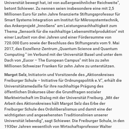
n
Universität bewegt hat, ist von außergewöhnlicher Reichweite",
betont Schiewer. Zu nennen seien insbesondere eine mit 2,5
Millionen Euro für zehn Jahre finanzierte Stiftungsprofessur für
Smart Systems Integration am Institut für Mikrosystemtechnik,
das Ankerprojekt „InnoSens" am Leistungsnachhaltigkeit zum
Thema „Sensorik für die nachhaltige Lebensmittelproduktion" mit
einer Laufzeit von drei Jahren und einer Fördersumme von
720.000 Euro sowie der Beschluss des Stiftungsrats vom 9. Mai
2017, das Exzellenz-Zentrum „Quantum Science and Quantum
Computing " im Verbund mit der Universität Basel und unter dem
Dach von „Eucor – The European Campus" mit bis zu zehn
Millionen Schweizer Franken für zehn Jahre zu unterstützen.
Margot Selz
, Initiatorin und Vorsitzende des „Aktionskreises
Freiburger Schule – Initiative für Ordnungspolitik e.V.", erhält die
Universitätsmedaille für ihre nachhaltige Prägung des
öffentlichen Diskurses über die Grundfragen sozialer
Marktwirtschaft im Dialog mit der Universität Freiburg. „Mit der
Arbeit des Aktionskreises hält Margot Selz das Erbe der
Freiburger Schule des Ordoliberalismus und damit eine der
wichtigsten und angesehensten Traditionslinien unserer
Universität lebendig", sagt Schiewer. Die Freiburger Schule, in den
1930er Jahren wesentlich von Wirtschaftsprofessor Walter