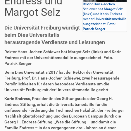
Endress und
Rektor Hans-Jochen
Margot Selz
Schiewer hat Margot Selz
(links) und Karin Endress
mit der Universitätsmedaille
ausgezeichnet. Foto:
Die Universität Freiburg würdigt
Patrick Seeger
beim Dies Universitatis
herausragende Verdienste und Leistungen
D
A
Rektor Hans-Jochen Schiewer hat Margot Selz (links) und Karin
i
r
Endress mit der Universitätsmedaille ausgezeichnet. Foto:
r
t
Patrick Seeger
e
i
Beim Dies Universitatis 2017 hat der Rektor der Universität
k
k
Freiburg, Prof. Dr. Hans-Jochen Schiewer, zwei herausragende
t
e
Persönlichkeiten für deren besondere Verdienste um die
z
l
Universität Freiburg mit der Universitätsmedaille geehrt.
u
a
g
k
Karin Endress,
Präsidentin des Stiftungsrates der Georg H.
r
t
Endress Stiftung, erhält die Universitätsmedaille für die
i
i
umfassende Förderung der Technischen Fakultät, der Freiburger
f
o
Nachhaltigkeitsforschung und des European Campus durch die
f
n
Georg H. Endress Stiftung. „Was die Stiftung – und damit die
e
Familie Endress – in den vergangenen drei Jahren an dieser