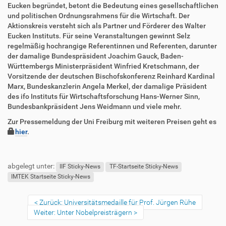
Eucken begründet, betont die Bedeutung eines gesellschaftlichen
und politischen Ordnungsrahmens für die Wirtschaft. Der
Aktionskreis versteht sich als Partner und Förderer des Walter
Eucken Instituts. Für seine Veranstaltungen gewinnt Selz
regelmäßig hochrangige Referentinnen und Referenten, darunter
der damalige Bundespräsident Joachim Gauck, Baden-
Württembergs Ministerpräsident Winfried Kretschmann, der
Vorsitzende der deutschen Bischofskonferenz Reinhard Kardinal
Marx, Bundeskanzlerin Angela Merkel, der damalige Präsident
des ifo Instituts für Wirtschaftsforschung Hans-Werner Sinn,
Bundesbankpräsident Jens Weidmann und viele mehr.
Zur Pressemeldung der Uni Freiburg mit weiteren Preisen geht es
hier
.
F
B
u
e
abgelegt unter:
ß
n
IIF Sticky-News
TF-Startseite Sticky-News
z
u
IMTEK Startseite Sticky-News
e
t
i
z
Zurück: Universitätsmedaille für Prof. Jürgen Rühe
l
e
Weiter: Unter Nobelpreisträgern
e
r