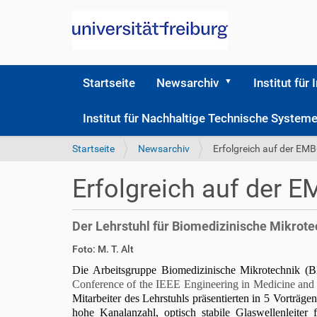
Startseite
Newsarchiv
Institut für 
Institut für Nachhaltige Technische Syste
S
Startseite
Newsarchiv
Erfolgreich auf der EM
i
e
Erfolgreich auf der 
s
i
n
Der Lehrstuhl für Biomedizinische Mikrote
d
h
D
A
Foto: M. T. Alt
i
i
r
Die Arbeitsgruppe Biomedizinische Mikrotechnik (BM
e
r
t
Conference of the IEEE Engineering in Medicine and 
r
e
i
Mitarbeiter des Lehrstuhls präsentierten in 5 Vorträg
k
k
hohe Kanalanzahl, optisch stabile Glaswellenleite