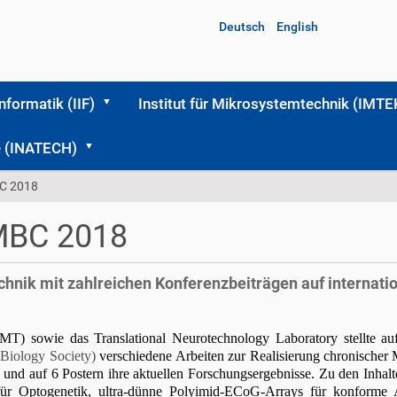
Deutsch
English
Informatik (IIF)
Institut für Mikrosystemtechnik (IMTE
me (INATECH)
BC 2018
EMBC 2018
chnik mit zahlreichen Konferenzbeiträgen auf internat
T) sowie das Translational Neurotechnology Laboratory stellte au
Biology Society)
verschiedene Arbeiten zur Realisierung chronischer 
en und auf 6 Postern ihre aktuellen Forschungsergebnisse. Zu den Inhal
r für Optogenetik, ultra-dünne Polyimid-ECoG-Arrays für konform