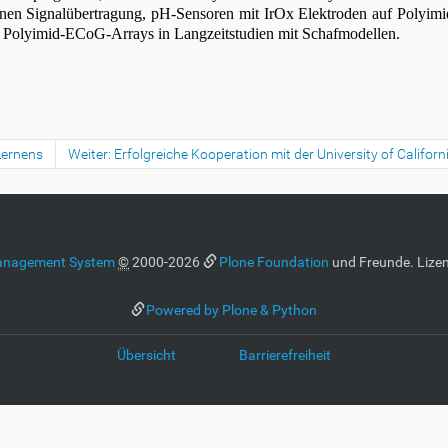
tanen Signalübertragung, pH-Sensoren mit IrOx Elektroden auf Polyimi
 Polyimid-ECoG-Arrays in Langzeitstudien mit Schafmodellen.
Lernens
Weiter: Erfolgreiche Kooperation mit der University of Califor
anagement System
©
2000-2026
Plone Foundation
und Freunde. Lizen
Powered by Plone & Python
Übersicht
Barrierefreiheit