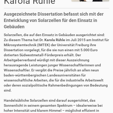
Karola Rühle
Ausgezeichnete Dissertation befasst sich mit der
Entwicklung von Solarzellen für den Einsatz in
Gebäuden
D
A
Solarzellen, die auf den Einsatz in Gebäuden ausgerichtet sind:
i
r
Zu diesem Thema hat Dr.
Karola Rühle
im Juli 2015 am Institut für
r
t
Mikrosystemtechnik (IMTEK) der Universität Freiburg ihre
e
i
Dissertation vorgelegt, für die sie nun einen mit 5.000 Euro
k
k
dotierten Südwestmetall-Förderpreis erhält. Der
t
e
Arbeitgeberverband würdigt mit dieser Auszeichnung
z
l
herausragende Leistungen junger Wissenschaftlerinnen und
u
a
Wissenschaftler. Er vergibt die Preise jährlich an allen neun
g
k
baden-württembergischen Landesuniversitäten für
r
t
wissenschaftliche Arbeiten, die für die industrielle Arbeitswelt
i
i
oder deren sozialpolitische Rahmenbedingungen von Bedeutung
f
o
sind.
f
n
e
Handelsübliche Solarzellen sind darauf ausgerichtet, das
n
Sonnenlicht in seinem gesamten Spektrum – idealerweise bei
hoher Intensität und klarem Himmel – möglichst effizient in