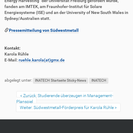
Energy Harvesting“ der Universität Freiburg gefördert wurde,
fanden am IMTEK, am Fraunhofer-Institut für Solare
Energiesysteme (ISE) und an der University of New South Wales in
Sydney/Australien statt.
Pressemitteilung von Südwestmetall
Kontakt:
Karola Rühle
E-Mail:
ruehle.karola(at)gmx.de
F
B
u
e
abgelegt unter:
ß
n
INATECH Startseite Sticky-News
INATECH
z
u
e
t
Zurück: Studierende überzeugen in Management-
i
z
Planspiel
l
e
Weiter: Südwestmetall-Förderpreis für Karola Rühle
e
r
s
p
e