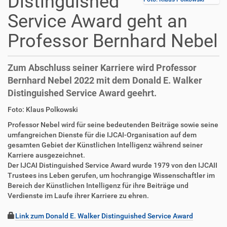
Distinguished
Service Award geht an
Professor Bernhard Nebel
Zum Abschluss seiner Karriere wird Professor
Bernhard Nebel 2022 mit dem Donald E. Walker
Distinguished Service Award geehrt.
D
A
Foto: Klaus Polkowski
i
r
Professor Nebel wird für seine bedeutenden Beiträge sowie seine
r
t
umfangreichen Dienste für die IJCAI-Organisation auf dem
e
i
gesamten Gebiet der Künstlichen Intelligenz während seiner
k
k
Karriere ausgezeichnet.
t
e
Der IJCAI Distinguished Service Award wurde 1979 von den IJCAII
z
l
Trustees ins Leben gerufen, um hochrangige Wissenschaftler im
u
a
Bereich der Künstlichen Intelligenz für ihre Beiträge und
g
k
Verdienste im Laufe ihrer Karriere zu ehren.
r
t
i
i
Link zum Donald E. Walker Distinguished Service Award
f
o