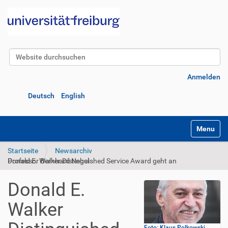
Website durchsuchen
Erweiterte Suche…
Anmelden
Deutsch
English
Navigatio
Startseite
Newsarchiv
Donald E. Walker Distinguished Service Award geht an Professor Bernhard Nebel
Donald E.
Walker
Foto: Klaus Polkowski