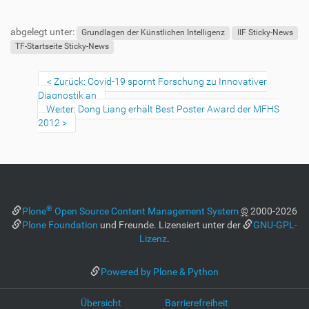
f
n
F
B
e
u
e
abgelegt unter:
n
ß
n
Grundlagen der Künstlichen Intelligenz
IIF Sticky-News
z
u
TF-Startseite Sticky-News
e
t
i
z
Zurück: Covid-19 spornt Forschung zu Innovativer
l
e
Diagnostik an
e
r
Weiter: Dong Liang erhält Best Poster Award der MFHS
s
2012
p
e
z
i
f
i
®
Plone
Open Source Content Management System
©
2000-2026
s
Plone Foundation
und Freunde. Lizensiert unter der
GNU-GPL-
c
Lizenz
.
h
e
W
Powered by Plone & Python
e
r
Übersicht
Barrierefreiheit
k