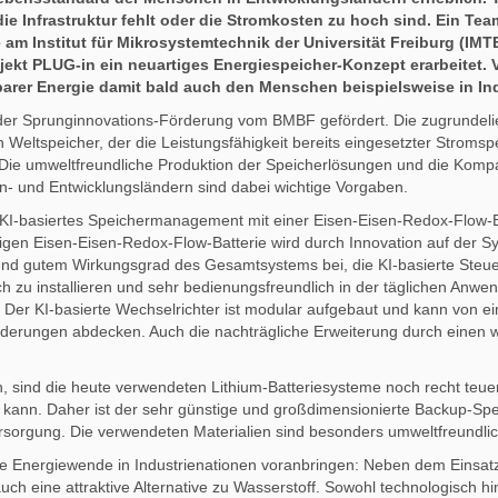
e Infrastruktur fehlt oder die Stromkosten zu hoch sind. Ein Tea
m Institut für Mikrosystemtechnik der Universität Freiburg (IMTE
ojekt PLUG-in ein neuartiges Energiespeicher-Konzept erarbeitet.
rer Energie damit bald auch den Menschen beispielsweise in Ind
r Sprunginnovations-Förderung vom BMBF gefördert. Die zugrundel
Weltspeicher, der die Leistungsfähigkeit bereits eingesetzter Stromspe
. Die umweltfreundliche Produktion der Speicherlösungen und die Kompat
en- und Entwicklungsländern sind dabei wichtige Vorgaben.
r KI-basiertes Speichermanagement mit einer Eisen-Eisen-Redox-Flow-
en Eisen-Eisen-Redox-Flow-Batterie wird durch Innovation auf der Sy
 und gutem Wirkungsgrad des Gesamtsystems bei, die KI-basierte Steue
h zu installieren und sehr bedienungsfreundlich in der täglichen Anwe
r. Der KI-basierte Wechselrichter ist modular aufgebaut und kann von e
rderungen abdecken. Auch die nachträgliche Erweiterung durch einen 
sind die heute verwendeten Lithium-Batteriesysteme noch recht teuer u
ann. Daher ist der sehr günstige und großdimensionierte Backup-Spe
ersorgung. Die verwendeten Materialien sind besonders umweltfreundlic
ie Energiewende in Industrienationen voranbringen: Neben dem Einsatz
uch eine attraktive Alternative zu Wasserstoff. Sowohl technologisch hi