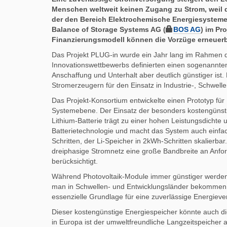
r
t
Menschen weltweit keinen Zugang zu Strom, weil di
e
i
der den Bereich Elektrochemische Energiesysteme a
k
k
Balance of Storage Systems AG (
BOS AG
) im Pr
t
e
Finanzierungsmodell können die Vorzüge erneuerba
z
l
u
a
Das Projekt PLUG-in wurde ein Jahr lang
im Rahmen de
g
k
Innovationswettbewerbs definierten einen sogenannten 
r
t
Anschaffung und Unterhalt aber deutlich günstiger ist
i
i
Stromerzeugern für den Einsatz in Industrie-, Schwell
f
o
Das Projekt-Konsortium entwickelte einen Prototyp fü
f
n
Systemebene. Der Einsatz der besonders kostengünstig
e
Lithium-Batterie trägt zu einer hohen Leistungsdichte
n
Batterietechnologie und macht das System auch einfac
Schritten, der Li-Speicher in 2kWh-Schritten skalierba
dreiphasige Stromnetz eine große Bandbreite an Anfo
berücksichtigt.
Während Photovoltaik-Module immer günstiger werden, 
man in Schwellen- und Entwicklungsländer bekommen k
essenzielle Grundlage für eine zuverlässige Energiev
Dieser kostengünstige Energiespeicher könnte auch d
in Europa ist der umweltfreundliche Langzeitspeicher a