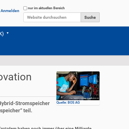
Website durchsuchen
nur im aktuellen Bereich
Anmelden
Erweiterte Suche…
K)
ovation
 Hybrid-Stromspeicher
Quelle: BOS AG
eicher“ teil.
Trotzdem haben noch immer über eine Milliarde