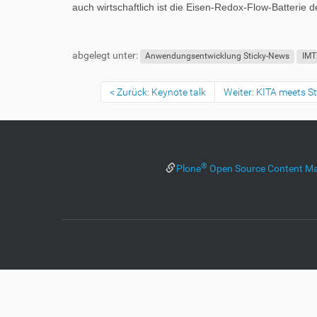
auch wirtschaftlich ist die Eisen-Redox-Flow-Batterie 
F
B
u
e
abgelegt unter:
ß
n
Anwendungsentwicklung Sticky-News
IMT
z
u
e
t
Zurück: Keynote talk
Weiter: KITA meets 
i
z
l
e
e
r
s
p
®
Plone
Open Source Content M
e
z
i
f
i
s
c
h
e
W
e