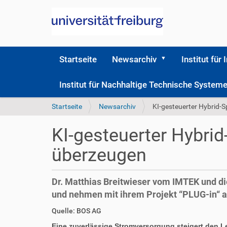
Startseite
Newsarchiv
Institut für 
Institut für Nachhaltige Technische Syste
S
Startseite
Newsarchiv
KI-gesteuerter Hybrid-S
i
e
KI-gesteuerter Hybrid
s
i
überzeugen
n
d
h
Dr. Matthias Breitwieser vom IMTEK und di
i
und nehmen mit ihrem Projekt “PLUG-in“ a
e
r
D
A
Quelle: BOS AG
i
r
Eine zuverlässige Stromversorgung steigert den 