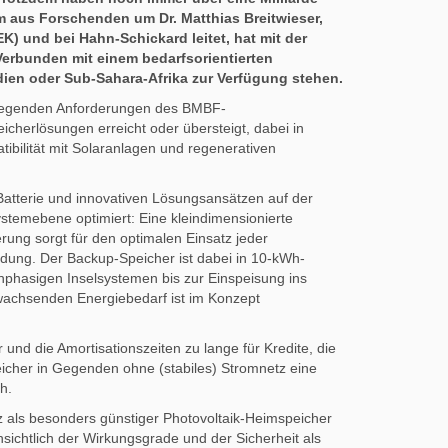
m aus Forschenden um Dr. Matthias Breitwieser,
K) und bei Hahn-Schickard leitet, hat mit der
 Verbunden mit einem bedarfsorientierten
ien oder Sub-Sahara-Afrika zur Verfügung stehen.
iegenden Anforderungen des BMBF-
icherlösungen erreicht oder übersteigt, dabei in
ibilität mit Solaranlagen und regenerativen
Batterie und innovativen Lösungsansätzen auf der
stemebene optimiert: Eine kleindimensionierte
rung sorgt für den optimalen Einsatz jeder
ndung. Der Backup-Speicher ist dabei in 10-kWh-
inphasigen Inselsystemen bis zur Einspeisung ins
wachsenden Energiebedarf ist im Konzept
nd die Amortisationszeiten zu lange für Kredite, die
icher in Gegenden ohne (stabiles) Stromnetz eine
h.
 als besonders günstiger Photovoltaik-Heimspeicher
nsichtlich der Wirkungsgrade und der Sicherheit als