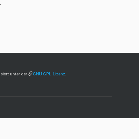
.
siert unter der
GNU-GPL-Lizenz
.