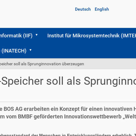
Deutsch
English
Informatik (IIF)
Institut für Mikrosystemtechnik (IMTE
me (INATECH)
peicher soll als Sprunginnovation überzeugen
-Speicher soll als Sprunginn
e BOS AG erarbeiten ein Konzept für einen innovativen
m vom BMBF geförderten Innovationswettbewerb „Weltsp
Lebensstandard der Menschen in Entwicklungsländern erheblich. 